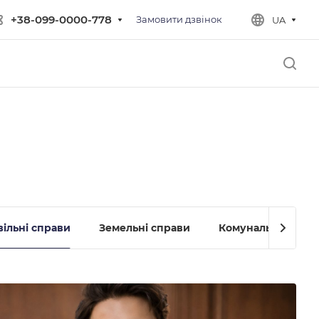
+38-099-0000-778
Замовити дзвінок
UA
ільні справи
Земельні справи
Комунальне прав