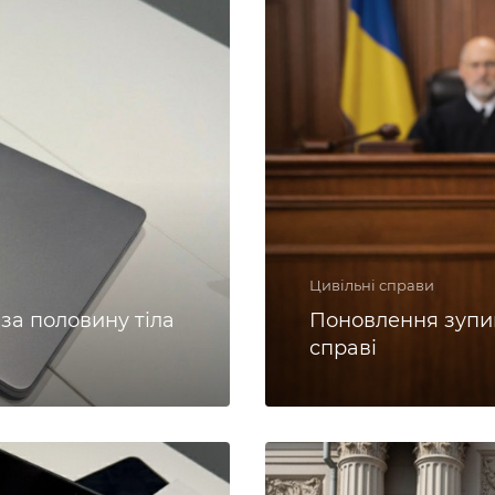
Цивільні справи
за половину тіла
Поновлення зупи
справі