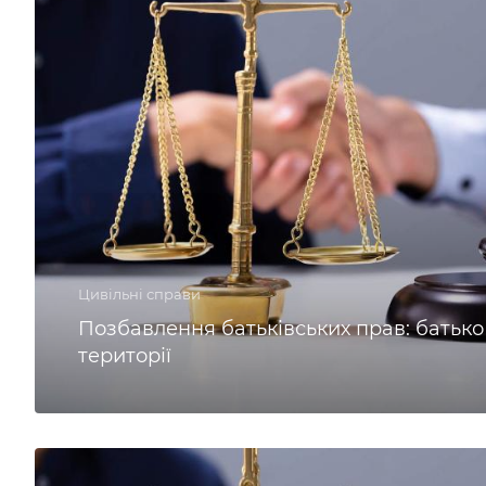
Цивільні справи
Позбавлення батьківських прав: батько
території