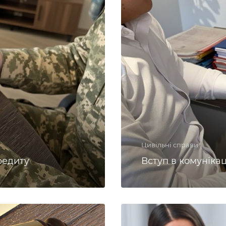
Цивільні справи
редиту
Вступ в комуніка