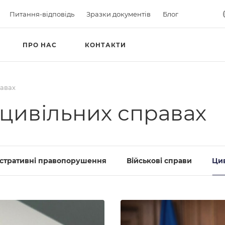
Питання-відповідь
Зразки документів
Блог
ПРО НАС
КОНТАКТИ
равах
 цивільних справах
істративні правопорушення
Військові справи
Цив