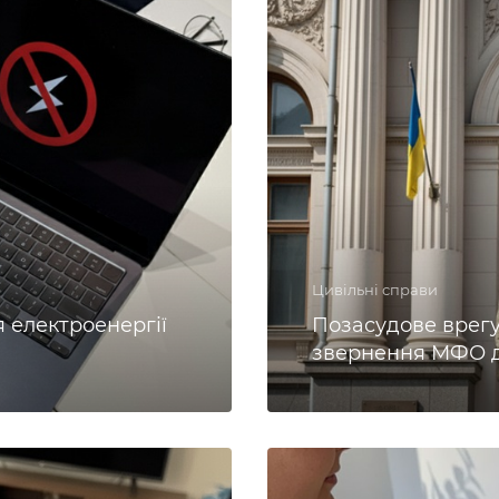
Цивільні справи
 електроенергії
Позасудове врегу
звернення МФО д