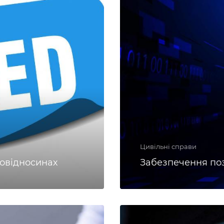
Цивільні справи
вовідносинах
Забезпечення поз