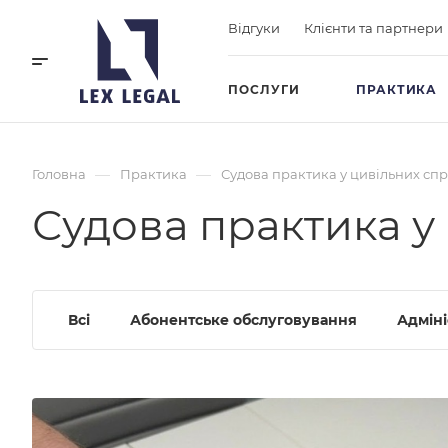
Відгуки
Клієнти та партнери
ПОСЛУГИ
ПРАКТИКА
—
—
Головна
Практика
Судова практика у цивільних сп
Судова практика у
Всі
Абонентське обслуговування
Адмін