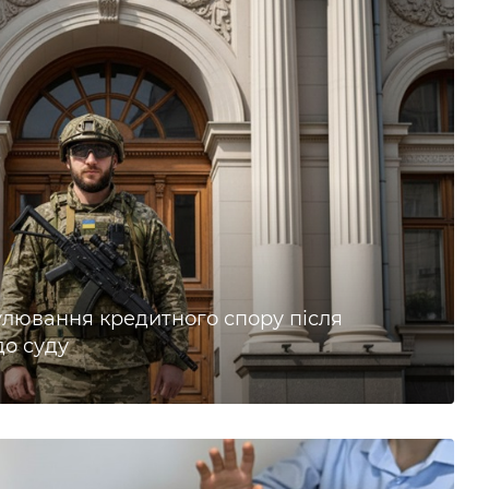
лювання кредитного спору після
о суду