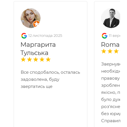
12 листопада 2025
11 вересн
Маргарита
Roman 
Тульська
Звернувся 
необхідніс
Все сподобалось, осталась
правову по
задоволена, буду
зроблено д
звертатись ще
якісно, пр
було дуже 
роз'яснено
без юридичн
Справило 