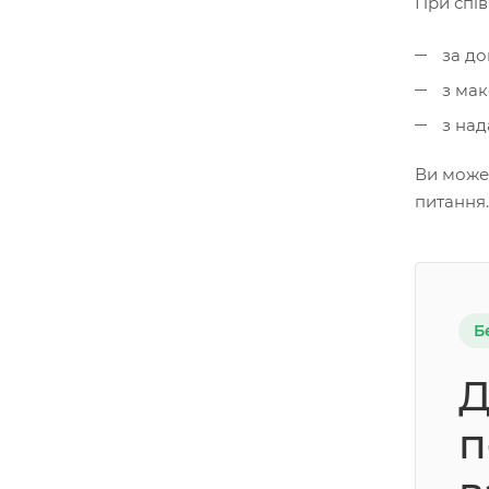
При спів
за до
з мак
з над
Ви может
питання
Б
Д
п