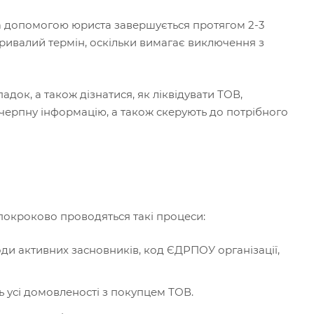
 за допомогою юриста завершується протягом 2-3
ривалий термін, оскільки вимагає виключення з
док, а також дізнатися, як ліквідувати ТОВ,
вичерпну інформацію, а також скерують до потрібного
 покроково проводяться такі процеси:
оди активних засновників, код ЄДРПОУ організації,
 усі домовленості з покупцем ТОВ.