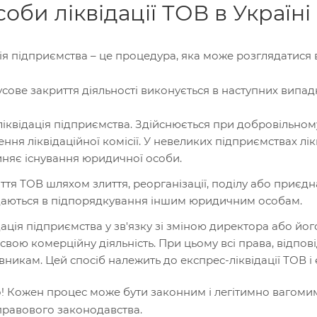
оби ліквідації ТОВ в Україні
ія підприємства – це процедура, яка може розглядатися
ове закриття діяльності виконується в наступних випад
іквідація підприємства. Здійснюється при добровільном
ення ліквідаційної комісії. У невеликих підприємствах л
няє існування юридичної особи.
ття ТОВ шляхом злиття, реорганізації, поділу або приєдн
аються в підпорядкування іншим юридичним особам.
дація підприємства у зв'язку зі зміною директора або йог
 свою комерційну діяльність. При цьому всі права, відпов
вникам. Цей спосіб належить до експрес-ліквідації ТОВ і 
 Кожен процес може бути законним і легітимно вагомим
правового законодавства.