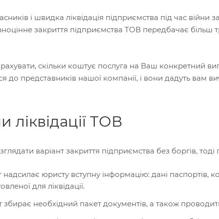
асників і швидка ліквідація підприємства під час війни
вноцінне закриття підприємства ТОВ передбачає більш т
ахувати, скільки коштує послуга на Ваш конкретний випа
ся до представників нашої компанії, і вони дадуть вам 
и ліквідації ТОВ
глядати варіант закриття підприємства без боргів, тоді
т надсилає юристу вступну інформацію: дані паспортів, к
овленої для ліквідації.
 збирає необхідний пакет документів, а також проводить