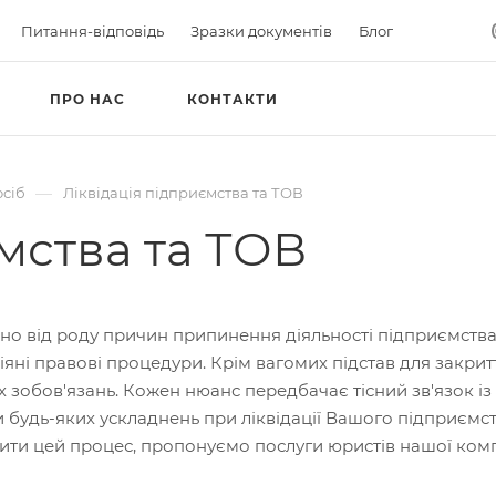
Питання-відповідь
Зразки документів
Блог
ПРО НАС
КОНТАКТИ
—
осіб
Ліквідація підприємства та ТОВ
мства та ТОВ
о від роду причин припинення діяльності підприємства,
діяні правові процедури. Крім вагомих підстав для закри
х зобов'язань. Кожен нюанс передбачає тісний зв'язок 
 будь-яких ускладнень при ліквідації Вашого підприємств
ти цей процес, пропонуємо послуги юристів нашої комп