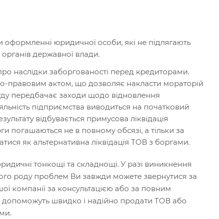
 оформленні юридичної особи, які не підлягають
 органів державної влади.
 про наслідки заборгованості перед кредиторами.
о-правовим актом, що дозволяє накласти мораторій
суду передбачає заходи щодо відновлення
іяльність підприємства виводиться на початковий
езультату відбувається примусова ліквідація
и погашаються не в повному обсязі, а тільки за
тися як альтернативна ліквідація ТОВ з боргами.
юридичні тонкощі та складнощі. У разі виникнення
кого роду проблем Ви завжди можете звернутися за
шої компанії за консультацією або за повним
ці допоможуть швидко і надійно продати ТОВ або
ми.