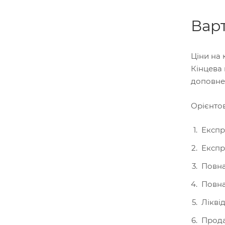
Варт
Ціни на 
Кінцева 
доповнен
Орієнтов
Експр
Експр
Повна
Повна
Лікві
Прода