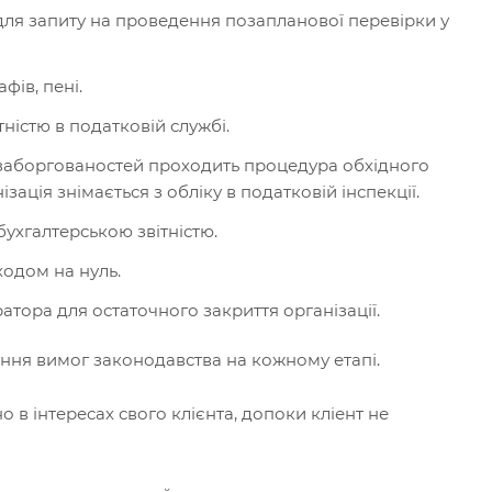
для запиту на проведення позапланової перевірки у
фів, пені.
істю в податковій службі.
 заборгованостей проходить процедура обхідного
зація знімається з обліку в податковій інспекції.
бухгалтерською звітністю.
ходом на нуль.
тора для остаточного закриття організації.
ння вимог законодавства на кожному етапі.
 в інтересах свого клієнта, допоки кліент не