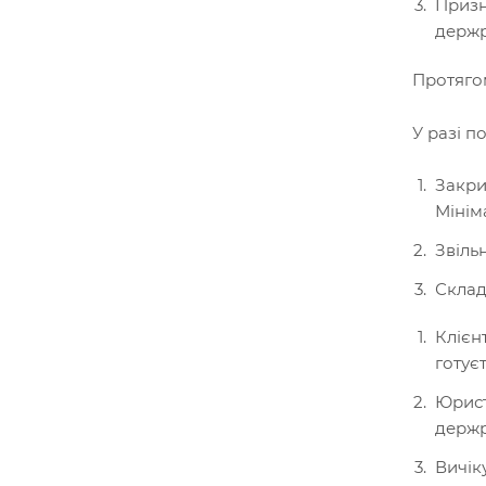
Призн
держр
Протягом
У разі п
Закри
Мінім
Звіль
Склад
Клієн
готуєт
Юрист
держр
Вичік