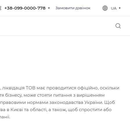
+38-099-0000-778
Замовити дзвінок
UA
 ліквідація ТОВ має проводитися офіційно, оскільки
ття бізнесу, може стояти питання з вирішенням
із правовими нормами законодавства України. Щоб
а в Києві та області, а також, щоб спростити або
анії.