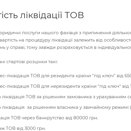
ість ліквідації ТОВ
юридичні послуги нашого фахівця з припинення діяльност
вартість на процедуру ліквідації залежить від особливост
ь у справі, тому завжди розраховується в індивідуально
ні стартові розцінки такі:
ес-ліквідація ТОВ для резидента країни "під ключ" від 65
ес-ліквідація ТОВ для нерезидента країни "під ключ" від 
 ліквідація ТОВ за рішенням замовника з урахуванням ско
 ліквідація за рішенням власника у звичайному режимі (1,
дація ТОВ через банкрутство від 80000 грн.
ж ТОВ від 3000 грн.