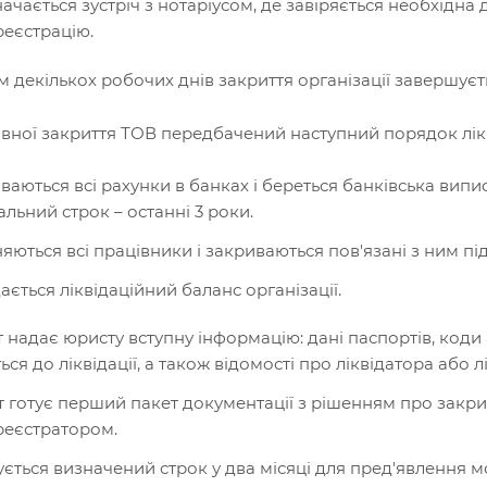
ачається зустріч з нотаріусом, де завіряється необхідн
еєстрацію.
 декількох робочих днів закриття організації завершуєт
овної закриття ТОВ передбачений наступний порядок лікв
ваються всі рахунки в банках і береться банківська випис
альний строк – останні 3 роки.
няються всі працівники і закриваються пов'язані з ним пі
ається ліквідаційний баланс організації.
т надає юристу вступну інформацію: дані паспортів, коди
ься до ліквідації, а також відомості про ліквідатора або 
 готує перший пакет документації з рішенням про закрит
еєстратором.
ується визначений строк у два місяці для пред'явлення м