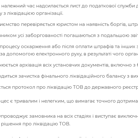
 належний час надсилається лист до податкової служби 
у з ліквідацією організації.
иємство перевіряється юристом на наявність боргів, штра
ником усі заборгованості погашаються з подальшою звітн
 процесу оскарження або після оплати штрафів та інших
 за допомогою електронного руху, в результаті чого органі
нюється архівація всіх установчих документів, включно з 
диться зачистка фінального ліквідаційного балансу з ви
ться протокол про ліквідацію ТОВ до державного реєстра
цес є тривалим і нелегким, що вимагає точного дотрима
проводжує замовника на всіх стадіях і виступає виключно
рішення про ліквідацію ТОВ.