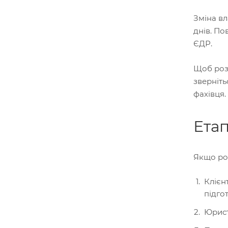
Зміна вл
днів. По
ЄДР.
Щоб розр
зверніть
фахівця.
Етап
Якщо роз
Клієн
підгот
Юрист