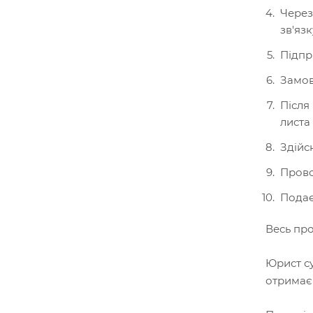
Через
зв'язк
Підпр
Замов
Після
листа
Здійс
Прово
Подає
Весь про
Юрист су
отримає 