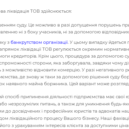
а ліквідація ТОВ здійснюється:
шенням суду. Це можливо в разі допущення порушень при
вленню ні з боку учасників, ні за допомогою відповідних
зку з
банкрутством організації
. У цьому випадку йдеться
апрямок ліквідації ТОВ регулюється окремим нормативн
моги кредиторів. Крім цього, процедура за допомогою 
спроможності сторони, яка заборгувала, завдяки чому д
ь з можливістю відновити комерцію. У разі негативного р
иємства, де знову ж таки за допомогою рішення суду борг
ок наявного майна боржника. Цей варіант може розгляда
й спосіб припинення діяльності підприємства має свої 
або незрозумілих питань, а також для уникнення будь-я
и до досвідчених і професійних юристів та адвокатів на
ом ліквідаційного процесу Вашого бізнесу. Наші фахів
його з урахуванням інтересів клієнта за доступними ціна