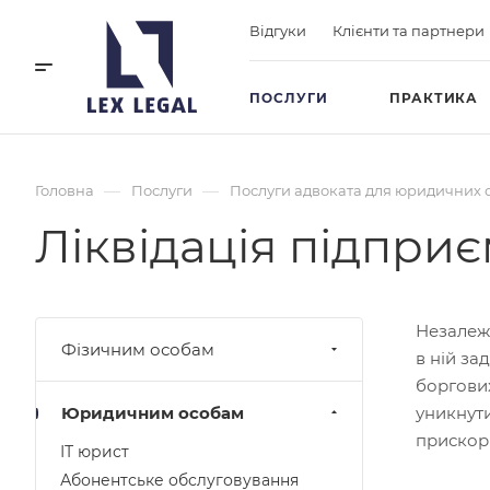
Відгуки
Клієнти та партнери
ПОСЛУГИ
ПРАКТИКА
—
—
Головна
Послуги
Послуги адвоката для юридичних 
Ліквідація підприє
Незалежн
Фізичним особам
в ній за
боргови
Юридичним особам
уникнути
прискори
ІТ юрист
Абонентське обслуговування