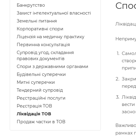
Спос
Банкрутство
Захист інтелектуальної власності
Земельні питання
Ліквідац
Корпоративні спори
Ліцензія на медичну практику
Непримус
Первинна консультація
Супровід угод, складання
Самол
правових документів
створ
Спори з державними органами
припи
Будівельні суперечки
Закри
Митні суперечки
перед
Тендерний супровід
Лікві
Реєстраційні послуги
вести
Реєстрація ТОВ
засно
Ліквідація ТОВ
Продаж частки в ТОВ
Важливо!
рамках 