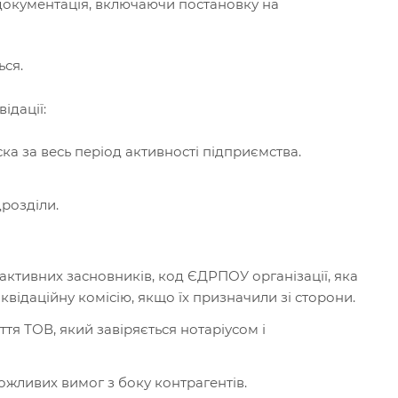
а документація, включаючи постановку на
ься.
ідації:
ка за весь період активності підприємства.
дрозділи.
 активних засновників, код ЄДРПОУ організації, яка
ліквідаційну комісію, якщо їх призначили зі сторони.
тя ТОВ, який завіряється нотаріусом і
ожливих вимог з боку контрагентів.