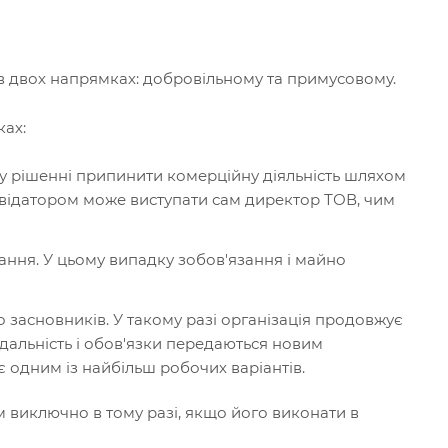
 в двох напрямках: добровільному та примусовому.
ках:
у рішенні припинити комерційну діяльність шляхом
іквідатором може виступати сам директор ТОВ, чим
ання. У цьому випадку зобов'язання і майно
о засновників. У такому разі організація продовжує
ідальність і обов'язки передаються новим
є одним із найбільш робочих варіантів.
 виключно в тому разі, якщо його виконати в