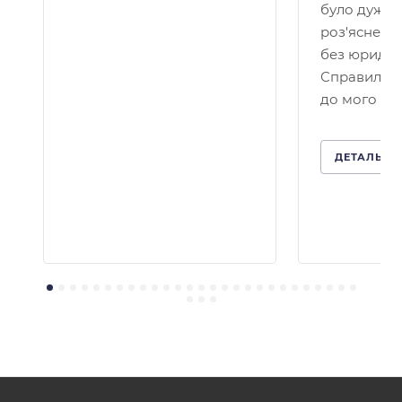
було дуже 
роз'яснено
без юридичн
Справило 
до мого кей
ДЕТАЛЬНІ