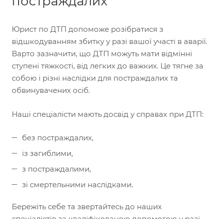
постраждалих
Юрист по ДТП допоможе розібратися з
відшкодуванням збитку у разі вашої участі в аварії.
Варто зазначити, що ДТП можуть мати відмінні
ступені тяжкості, від легких до важких. Це тягне за
собою і різні наслідки для постраждалих та
обвинувачених осіб.
Наші спеціалісти мають досвід у справах при ДТП:
без постраждалих,
із загиблими,
з постраждалими,
зі смертельними наслідками.
Бережіть себе та звертайтесь до наших
спеціалістів за кваліфікованою допомогою у разі