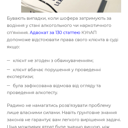
Бувають випадки, коли шофера затримують за
водіння у стані алкогольного чи наркотичного
сп'яніння.
Адвокат за 130 статтею
КУпАП
допоможе відстоювати права свого клієнта в суді
якщо:
клієнт не згоден з обвинуваченням;
клієнт вбачає порушення у проведенні
експертизи;
була зафіксована відмова від огляду та
проведення алкотесту.
Радимо не намагатись розв'язувати проблему
лише власними силами. Навіть ґрунтовне знання
законів не гарантує вам легкого вирішення задачі.
Ціна можливих втрат буде значно вищою, ніж