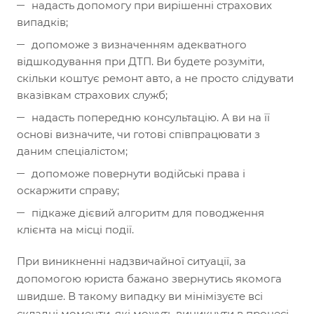
надасть допомогу при вирішенні страхових
випадків;
допоможе з визначенням адекватного
відшкодування при ДТП. Ви будете розуміти,
скільки коштує ремонт авто, а не просто слідувати
вказівкам страхових служб;
надасть попередню консультацію. А ви на її
основі визначите, чи готові співпрацювати з
даним спеціалістом;
допоможе повернути водійські права і
оскаржити справу;
підкаже дієвий алгоритм для поводження
клієнта на місці події.
При виникненні надзвичайної ситуації, за
допомогою юриста бажано звернутись якомога
швидше. В такому випадку ви мінімізуєте всі
складні моменти, які можуть виникнути в процесі