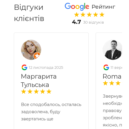
Відгуки
Рейтинг
клієнтів
4.7
30 відгуків
12 листопада 2025
11 вересн
Маргарита
Roman 
Тульська
Звернувся 
необхідніс
Все сподобалось, осталась
правову по
задоволена, буду
зроблено д
звертатись ще
якісно, пр