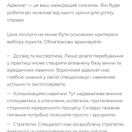
Адвокат — це ваш найкращий союзник. Він буде
робити всі можливі від нього кроки для успіху
справи.
Ціна послуги не може бути основним критерієм
вибору юриста. Обов'язково враховуйте:
Досвід та експертиза. Лише довге перебування
у практиці може створити впевнену базу вмінь та
юридичних навичок. Відмінний адвокат має
глибокі знання у своїй спеціалізації і навчений
успішно їх застосовувати.
Комунікаційні навички. Тут надважливе вміння
спілкуватись з клієнтами, колегами, протилежною
стороною юридичного процесу. Складні правові
питання потрібно пояснити просто і зрозуміло.
Стратегію. Спеціаліст має розроблену стратегію
взаємодії із супротивником та план дій для