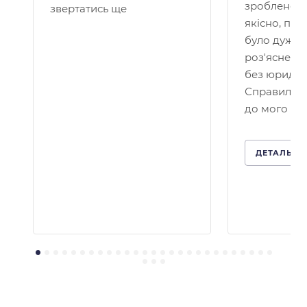
зроблено д
звертатись ще
якісно, пр
було дуже 
роз'яснено
без юридичн
Справило 
до мого кей
ДЕТАЛЬНІ