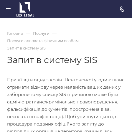
—
—
Головна
Послуги
—
Послуги адвоката фізичним особам
Запит в систему SIS
Запит в систему SIS
При в'їзді в одну з країн Шенгенської угоди є шанс
отримати відмову через наявність ваших даних у
забороненому списку SIS (причиною може бути
адміністративне/кримінальне правопорушення,
фальсифікація документів, прострочена віза,
несплата штрафів тощо). Щоб уникнути цього, є
процедура подання офіційного запиту до
відповідних органів на території країни в'їзду.