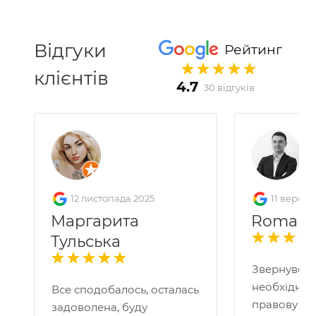
Відгуки
Рейтинг
клієнтів
4.7
30 відгуків
12 листопада 2025
11 вересн
Маргарита
Roman 
Тульська
Звернувся 
необхідніс
Все сподобалось, осталась
правову по
задоволена, буду