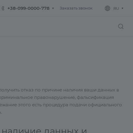
+38-099-0000-778
Заказать звонок
RU
 получить отказ по причине наличия ваши данных в
е/криминальное правонарушение, фальсификация
збежание этого есть процедура подачи официального
.
ь наличие данных и