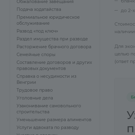
бланк
Обжалование завещания
Подача ходатайства
до 2-
Премиальное юридическое
обслуживание
Стоимос
Развод «под ключ»
наличии 
Раздел имущества при разводе
Для эко
Расторжение брачного договора
целью п
Семейные споры
(ответ п
Составление договоров и других
правовых документов
Справка о несудимости из
Венгрии
Трудовое право
Б
Уголовные дела
Узаконивание самовольного
У
строительства
Уменьшение размера алиментов
п
Услуги адвоката по разводу