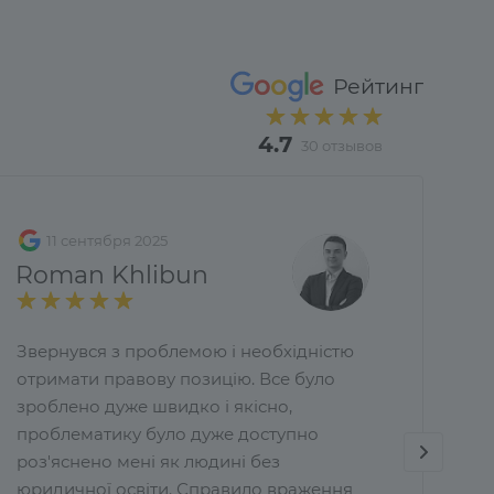
Рейтинг
4.7
30 отзывов
11 сентября 2025
Roman Khlibun
Звернувся з проблемою і необхідністю
отримати правову позицію. Все було
зроблено дуже швидко і якісно,
проблематику було дуже доступно
роз'яснено мені як людині без
юридичної освіти. Справило враження