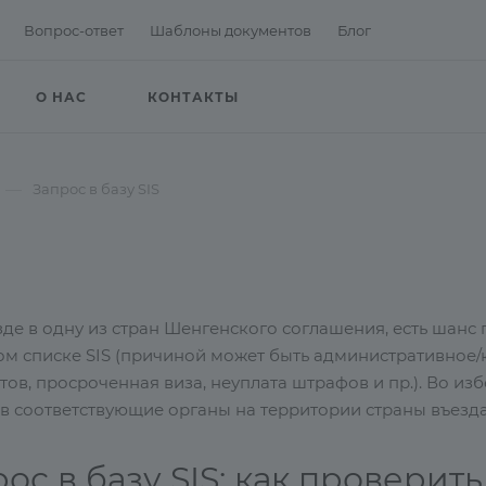
Вопрос-ответ
Шаблоны документов
Блог
О НАС
КОНТАКТЫ
—
Запрос в базу SIS
де в одну из стран Шенгенского соглашения, есть шанс
ом списке SIS (причиной может быть административно
тов, просроченная виза, неуплата штрафов и пр.). Во и
 в соответствующие органы на территории страны въезда
ос в базу SIS: как проверит