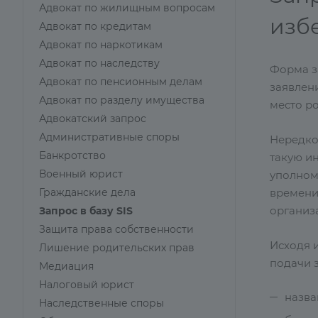
Адвокат по жилищным вопросам
изб
Адвокат по кредитам
Адвокат по наркотикам
Адвокат по наследству
Форма з
Адвокат по пенсионным делам
заявлен
Адвокат по разделу имущества
место р
Адвокатский запрос
Административные споры
Нередко
Банкротство
такую и
Военный юрист
уполномо
Гражданские дела
времени
организа
Запрос в базу SIS
Защита права собственности
Исходя 
Лишение родительских прав
подачи з
Медиация
Налоговый юрист
назва
Наследственные споры