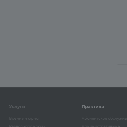
Услуги
Практика
Военный юрист
Абонентское обслужи
Развод «под ключ»
Административные