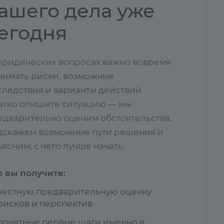
ашего дела уже
егодня
юридических вопросах важно вовремя
нимать риски, возможные
следствия и варианты действий.
атко опишите ситуацию — мы
едварительно оценим обстоятельства,
дскажем возможные пути решения и
ясним, с чего лучше начать.
о вы получите:
честную предварительную оценку
рисков и перспектив
понятные первые шаги именно в