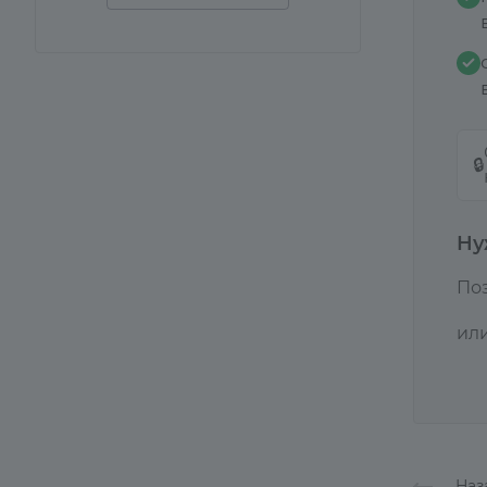
🔒
Ну
По
ил
Наз