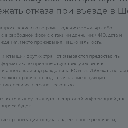
ежать отказа при въезде в 
апроса зависит от страны подачи: формуляр либо
ие в свободной форме с такими данными: ФИО, дата и
ождения, место проживания, национальность.
 инстанции других стран отказываются предоставить
нформацию по причине отсутствия у заявителя
ченного юриста, гражданства ЕС и т.д. Избежать потери
 можно, правильно подав заявление в нужную
цию, если их в стране несколько.
из всего вышеупомянутого стартовой информацией для
апроса будет:
ние организации-получателя, ее точные реквизиты;