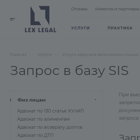
Отзывы
Клиенты и партнеры
УСЛУГИ
ПРАКТИКА
—
—
Главная
Услуги
Услуги адвоката физическим лицам
Запрос в базу SIS
При въез
Физ лицам
запретн
докумен
Адвокат по 130 статье КУпАП
запроса
Адвокат по алиментам
Адвокат по возврату долгов
Запр
Адвокат по ДТП