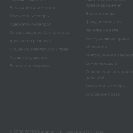
правонарушения
Взыскание алиментов
Военные дела
Таможенные споры
Гражданские дела
Адвокатский запрос
Земельные дела
Сопровождение банкротства
Коммунальное право
Адвокат по разводам
Медиация
Лишение родительских прав
Миграционное законод
Раздел имущества
Семейные дела
Банкротство юр лиц
Совершение нотариал
действий
Таможенные споры
Уголовное право
© 2008-2026 Юридическая компания Lex Legal