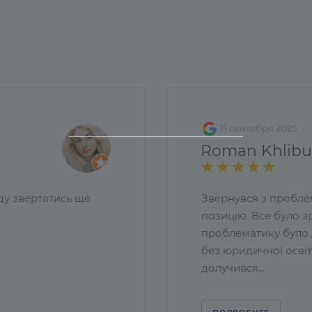
11 сентября 2025
Roman Khlib
ду звертатись ще
Звернувся з пробле
позицію. Все було з
проблематику було 
без юридичної осві
долучився...