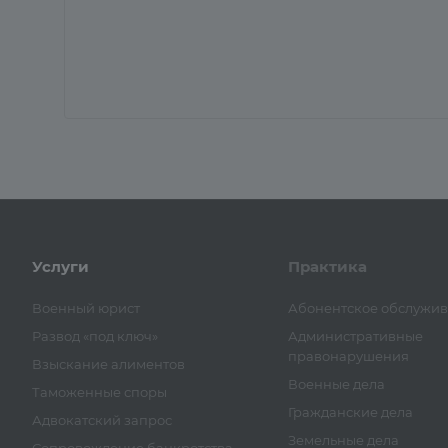
Услуги
Практика
Военный юрист
Абонентское обслужи
Развод «под ключ»
Административные
правонарушения
Взыскание алиментов
Военные дела
Таможенные споры
Гражданские дела
Адвокатский запрос
Земельные дела