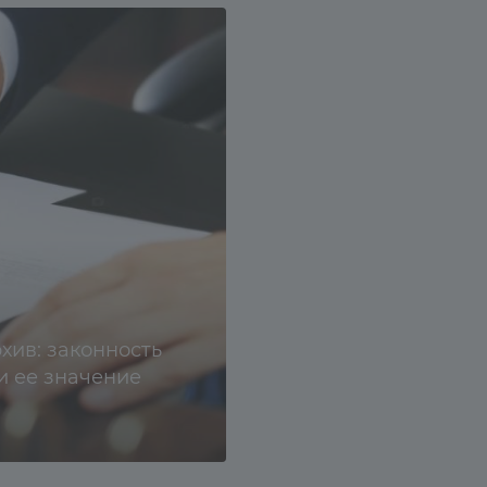
хив: законность
и ее значение