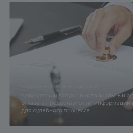
Совершение нотариальных действий
Адвокатский запрос в нотариальный ар
отказа в предоставлении информации 
для судебного процесса