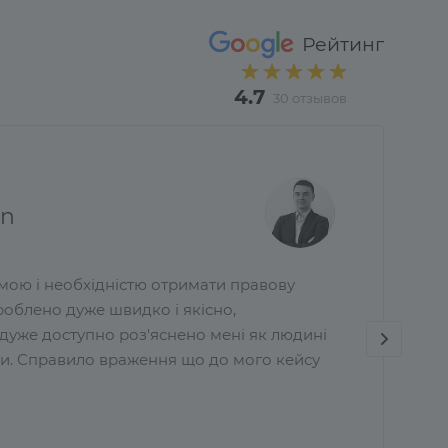
Рейтинг
4.7
30 отзывов
un
мою і необхідністю отримати правову
роблено дуже швидко і якісно,
дуже доступно роз'яснено мені як людині
ти. Справило враження що до мого кейсу