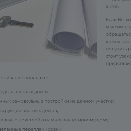
актов.
Если Вы хо
максималь
обращатьс
компании 
получить р
стоит узак
представи
конивание попадают:
рды в частных домах;
чных самовольные постройки на дачном участке;
струкции частных домов;
ольные пристройки к многоквартирному дому;
деланные перепланировки;