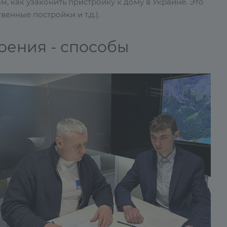
 как узаконить пристройку к дому в Украине. Это
венные постройки и т.д.).
оения - способы