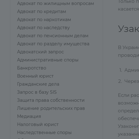
Только 
Адвокат по жилищным вопросам
касается
Адвокат по кредитам
Адвокат по наркотикам
Уза
Адвокат по наследству
Адвокат по пенсионным делам
Адвокат по разделу имущества
В Украи
Адвокатский запрос
проводит
Административные споры
Банкротство
Админ
Военный юрист
Через
Гражданские дела
Запрос в базу SIS
Если рас
Защита права собственности
возможн
Лишение родительских прав
определ
Медиация
обеспеч
Налоговый юрист
Узакони
Наследственные споры
указанн