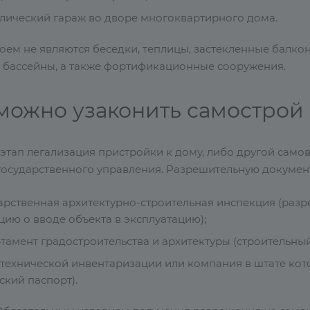
лический гараж во дворе многоквартирного дома.
оем не являются беседки, теплицы, застекленные балко
, бассейны, а также фортификационные сооружения.
 можно узаконить самострой
этап легализация пристройки к дому, либо другой сам
государственного управления. Разрешительную докумен
арственная архитектурно-строительная инспекция (разр
цию о вводе объекта в эксплуатацию);
тамент градостроительства и архитектуры (строительный
технической инвентаризации или компания в штате ко
ский паспорт).