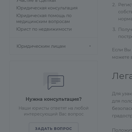
Участие в сделках
Регис
Юридическая консультация
собст
Юридическая помощь по
норма
медицинским вопросам
Юрист по недвижимости
Получ
постр
Юридическим лицам
Если Вы 
можете 
Лег
Для узак
Нужна консультация?
для пол
Наши юристы ответят на любой
безопас
интересующий Вас вопрос
градост
ЗАДАТЬ ВОПРОС
Положит