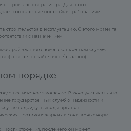
 в строительном регистре. Для этого
ждает соответствие постройки требованиям
а строительства в эксплуатацию. С этого момента
оответствии с назначением.
самострой частного дома в конкретном случае,
м формате (онлайн/ очно / телефон).
ном порядке
ствующее исковое заявление. Важно учитывать, что
чение государственных служб о надежности и
 случае подойдут выводы органов
ических, противопожарных и санитарных норм.
нности строения, после чего он может