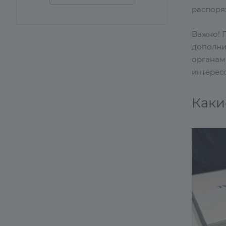
распоряж
Важно! 
дополни
органам
интересо
Каки