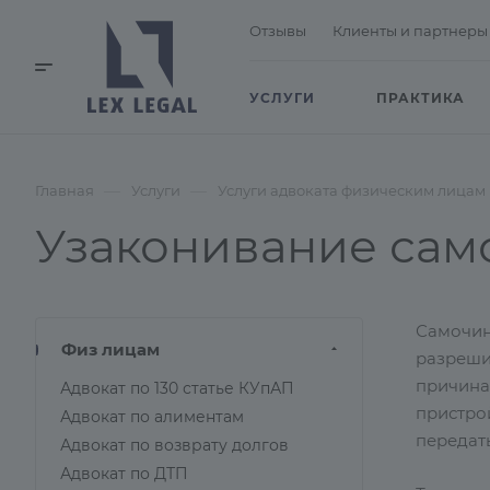
Отзывы
Клиенты и партнеры
УСЛУГИ
ПРАКТИКА
—
—
Главная
Услуги
Услуги адвоката физическим лицам
Узаконивание сам
Самочин
Физ лицам
разреши
причина
Адвокат по 130 статье КУпАП
пристрой
Адвокат по алиментам
передать
Адвокат по возврату долгов
Адвокат по ДТП