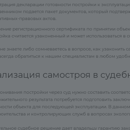
трация декларации готовности постройки к эксплуатации
венником подается пакет документов, который подтвер
тивных-правовых актов.
ение регистрационного сертификата по принятии объект
ойка считается узаконенный и может использоваться в с
не знаете либо сомневаетесь в вопросе, как узаконить 
всегда обратиться к нашим специалистам в любом удобно
ализация самостроя в судеб
онивания постройки через суд нужно составить соответ
ожительного результата потребуется подготовить заклю
ности объекта для последующей эксплуатации. В данном
роительства и контролирующих служб в вопросах эколог
ельное судебное решение дает владельцу гарантию зако