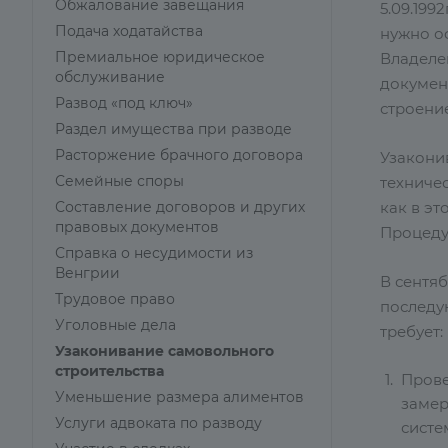
Обжалование завещания
5.09.199
Подача ходатайства
нужно оф
Премиальное юридическое
Владеле
обслуживание
докумен
Развод «под ключ»
строение
Раздел имущества при разводе
Расторжение брачного договора
Узаконив
Семейные споры
техничес
Составление договоров и других
как в эт
правовых документов
Процеду
Справка о несудимости из
Венгрии
В сентя
Трудовое право
последу
Уголовные дела
требует:
Узаконивание самовольного
строительства
Прове
Уменьшение размера алиментов
замер
Услуги адвоката по разводу
систе