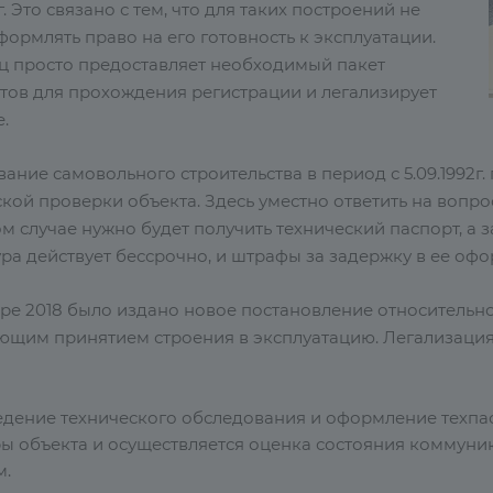
2г. Это связано с тем, что для таких построений не
ормлять право на его готовность к эксплуатации.
ц просто предоставляет необходимый пакет
тов для прохождения регистрации и легализирует
.
ание самовольного строительства в период с 5.09.1992г.
кой проверки объекта. Здесь уместно ответить на вопро
ом случае нужно будет получить технический паспорт, а 
ра действует бессрочно, и штрафы за задержку в ее оф
бре 2018 было издано новое постановление относительн
ющим принятием строения в эксплуатацию. Легализация
дение технического обследования и оформление техпа
ы объекта и осуществляется оценка состояния коммуник
м.