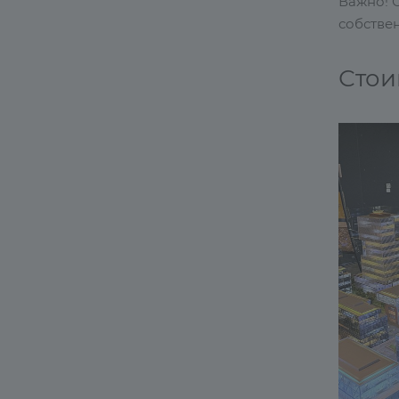
Важно! 
собствен
Стои