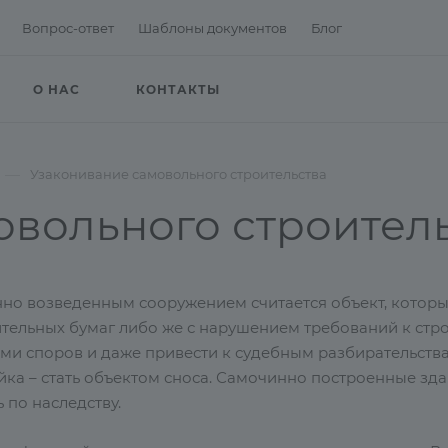
Вопрос-ответ
Шаблоны документов
Блог
О НАС
КОНТАКТЫ
—
Узаконивание самовольного строительства
овольного строител
но возведенным сооружением считается объект, котор
тельных бумаг либо же с нарушением требований к строи
ми споров и даже привести к судебным разбирательства
ка – стать объектом сноса. Самочинно построенные здан
 по наследству.