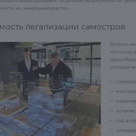
Обязательным условием получения разрешения на само
ности на земельный участок.
мость легализации самостроя
Вопрос нас
частному 
Ценообраз
которые вк
сложнос
местора
наличие
количес
год воз
площадь