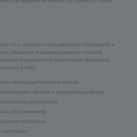
чинно возведенное имущество является право
чет того, сколько стоит узаконить пристройку к
дому, решается в индивидуальном порядке.
ование определяется комплексом факторов,
лючают в себя:
ть и объемы выполнения заказа;
сположение объекта и земельного участка;
/отсутствие документов;
тво собственников;
ведения постройки;
 застройки;