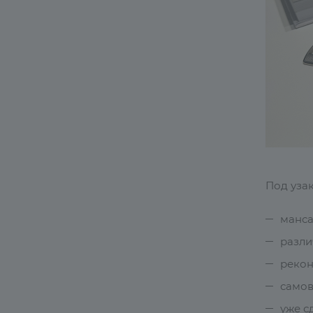
Под уза
манса
разли
рекон
самов
уже с