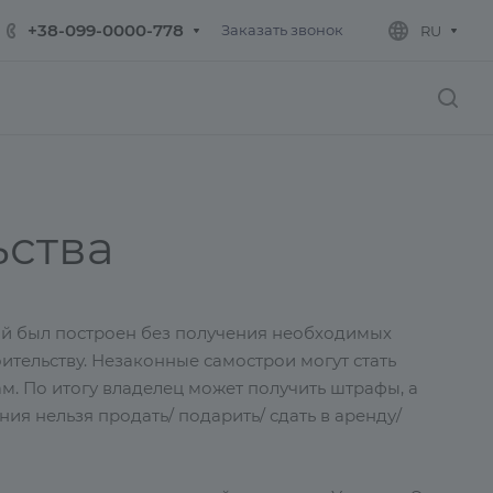
+38-099-0000-778
Заказать звонок
RU
ьства
ый был построен без получения необходимых
тельству. Незаконные самострои могут стать
м. По итогу владелец может получить штрафы, а
ия нельзя продать/ подарить/ сдать в аренду/