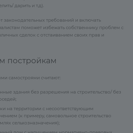
ть/ дарить и т.д).
от законодательных требований и включать
алистам поможет избежать собственнику проблем с
личных сделок с отстаиванием своих прав и
ым постройкам
ми самостроями считают:
нные здания без разрешения на строительство/ без
оседей;
ки на территории с несоответствующим
чением (к примеру, самовольное строительство
млях сельхозназначения);
нный дом с нарушением нормативно-правовых