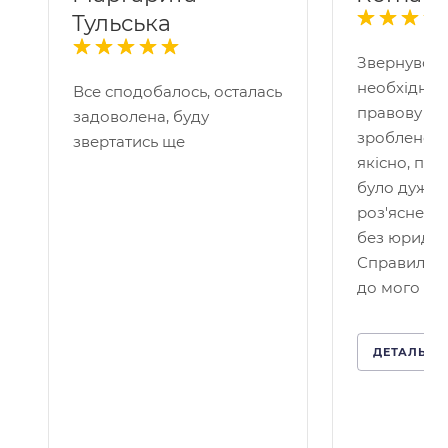
Тульська
Звернувся 
необхідніс
Все сподобалось, осталась
правову по
задоволена, буду
зроблено д
звертатись ще
якісно, пр
було дуже 
роз'яснено
без юридичн
Справило 
до мого кей
ДЕТАЛЬНІ