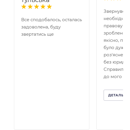
Звернувся 
необхідніс
Все сподобалось, осталась
правову по
задоволена, буду
зроблено д
звертатись ще
якісно, пр
було дуже 
роз'яснено
без юридичн
Справило 
до мого кей
ДЕТАЛЬНІ