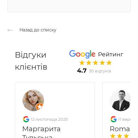
Назад до списку
Відгуки
Рейтинг
клієнтів
4.7
30 відгуків
12 листопада 2025
11 вересн
Маргарита
Roman 
Тульська