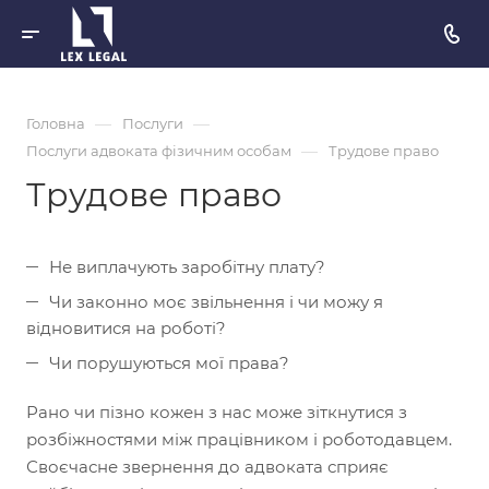
—
—
Головна
Послуги
—
Послуги адвоката фізичним особам
Трудове право
Трудове право
Не виплачують заробітну плату?
Чи законно моє звільнення і чи можу я
відновитися на роботі?
Чи порушуються мої права?
Рано чи пізно кожен з нас може зіткнутися з
розбіжностями між працівником і роботодавцем.
Своєчасне звернення до адвоката сприяє