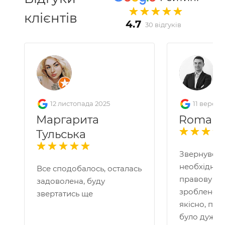
клієнтів
4.7
30 відгуків
12 листопада 2025
11 вересн
Маргарита
Roman 
Тульська
Звернувся 
необхідніс
Все сподобалось, осталась
правову по
задоволена, буду
зроблено д
звертатись ще
якісно, пр
було дуже 