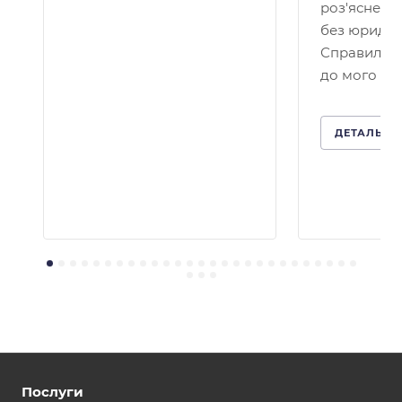
роз'яснено
без юридичн
Справило 
до мого кей
ДЕТАЛЬНІ
Послуги