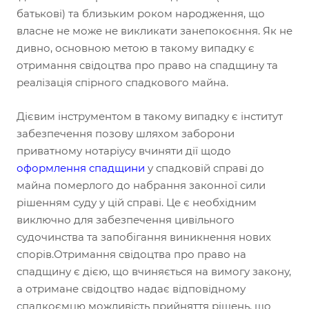
батькові) та близьким роком народження, що
власне не може не викликати занепокоєння. Як не
дивно, основною метою в такому випадку є
отримання свідоцтва про право на спадщину та
реалізація спірного спадкового майна.
Дієвим інструментом в такому випадку є інститут
забезпечення позову шляхом заборони
приватному нотаріусу вчиняти дії щодо
оформлення спадщини
у спадковій справі до
майна померлого до набрання законної сили
рішенням суду у цій справі. Це є необхідним
виключно для забезпечення цивільного
судочинства та запобігання виникнення нових
спорів.Отримання свідоцтва про право на
спадщину є дією, що вчиняється на вимогу закону,
а отримане свідоцтво надає відповідному
спадкоємцю можливість прийняття рішень, що