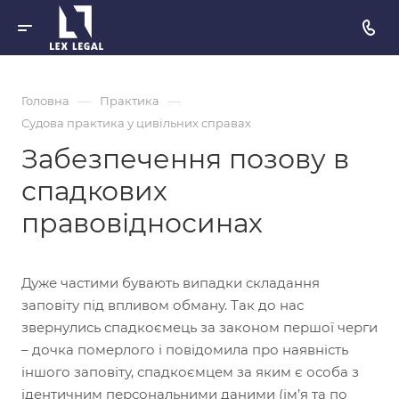
—
—
Головна
Практика
Судова практика у цивільних справах
Забезпечення позову в
спадкових
правовідносинах
Дуже частими бувають випадки складання
заповіту під впливом обману. Так до нас
звернулись спадкоємець за законом першої черги
– дочка померлого і повідомила про наявність
іншого заповіту, спадкоємцем за яким є особа з
ідентичним персональними даними (ім’я та по