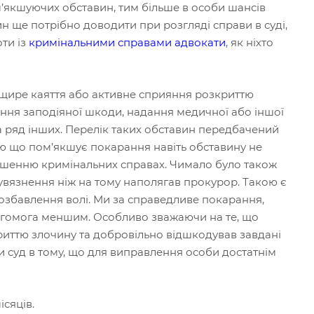
’якшуючих обставин, тим більше в особи шансів
н ще потрібно доводити при розгляді справи в суді,
ти із
кримінальними справами адвокати
, як ніхто
 щире каяття або активне сприяння розкриттю
ння заподіяної шкоди, надання медичної або іншої
 ряд інших. Перелік таких обставин передбачений
ю що пом’якшує покарання навіть обставину не
ішенню кримінальних справах. Чимало було також
увязнення ніж на тому наполягав прокурор. Такою є
позбавлення волі. Ми за справедливе покарання,
огомога меншим. Особливо зважаючи на те, що
иттю злочину та добровільно відшкодував завдані
 суд в тому, що для виправлення особи достатнім
ісяців.