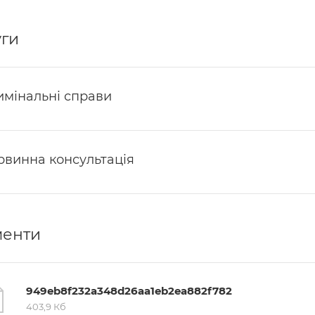
ги
имінальні справи
рвинна консультація
менти
949eb8f232a348d26aa1eb2ea882f782
403,9 Кб