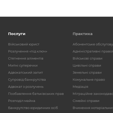
Послуги
Практика
Військовий юрист
Абонентське обслугов
Розлучення «під ключ»
Адміністративні прав
Стягнення аліментів
Військові справи
Митні суперечки
Цивільні справи
Адвокатський запит
Земельні справи
Супровід банкрутства
Комунальне право
Адвокат з розлучень
Медіація
Позбавлення батьківських прав
Міграційне законодав
Розподіл майна
Сімейні справи
Банкрутство юридичних осіб
Вчинення нотаріальних