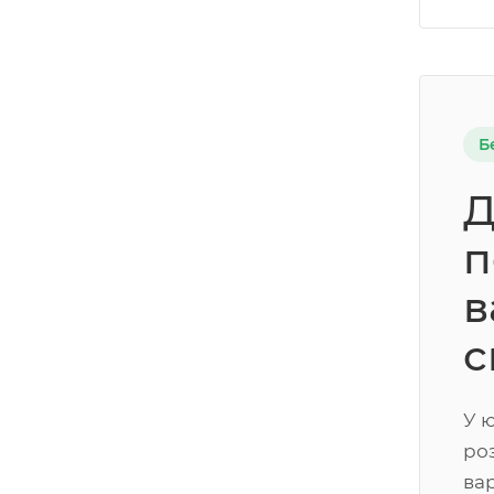
Б
Д
п
в
с
У 
ро
ва