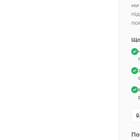
ми
пі
по
Що
🔒
По