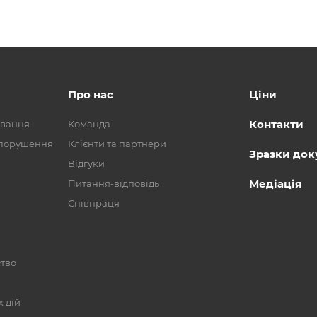
Про нас
Ціни
Контакти
ування
Команда
опорушення
Клієнти та партнери
Зразки док
Відгуки
Медіація
Питання-відповідь
Співпраця
ство
 дій