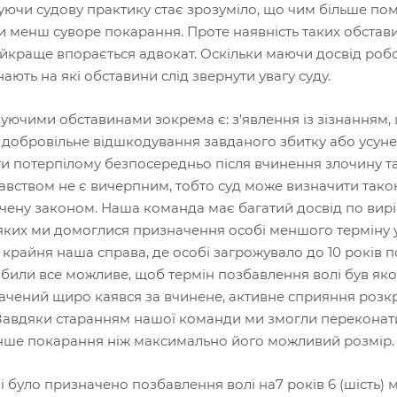
ючи судову практику стає зрозуміло, що чим більше пом
 менш суворе покарання. Проте наявність таких обстави
йкраще впорається адвокат. Оскільки маючи досвід робо
нають на які обставини слід звернути увагу суду.
уючими обставинами зокрема є: з'явлення із зізнанням,
 добровільне відшкодування завданого збитку або усуне
и потерпілому безпосередньо після вчинення злочину та
авством не є вичерпним, тобто суд може визначити тако
чену законом. Наша команда має багатий досвід по вир
яких ми домоглися призначення особі меншого терміну 
крайня наша справа, де особі загрожувало до 10 років 
обили все можливе, щоб термін позбавлення волі був як
ачений щиро каявся за вчинене, активне сприяння розкр
 Завдяки старанням нашої команди ми змогли переконати
нше покарання ніж максимально його можливий розмір.
і було призначено позбавлення волі на7 років 6 (шість) м