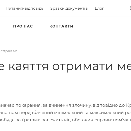
Питання-відповідь
Зразки документів
Блог
ПРО НАС
КОНТАКТИ
 справах
 каяття отримати м
начає покарання, за вчинення злочину, відповідно до 
вством передбачений мінімальний та максимальний розм
обуде за ґратами залежить від обставин справи: пом’як