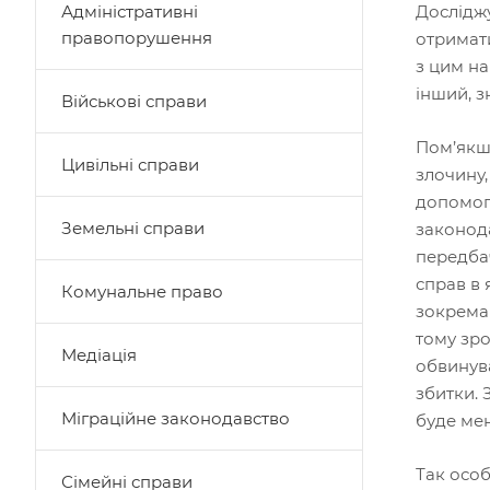
Адміністративні
Досліджу
правопорушення
отримати
з цим на
інший, з
Військові справи
Пом’якш
Цивільні справи
злочину,
допомог
Земельні справи
законод
передба
справ в 
Комунальне право
зокрема 
тому зр
Медіація
обвинув
збитки.
Міграційне законодавство
буде ме
Так особ
Сімейні справи