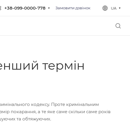
+38-099-0000-778
Замовити дзвінок
UA
енший термін
Кримінального кодексу. Проте кримінальним
ір покарання, а те яке саме скільки саме років
шуючих та обтяжуючих.