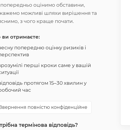
 попередньо оцінимо обставини,
дкажемо можливі шляхи вирішення та
яснимо, з чого краще почати.
 ви отримаєте:
чесну попередню оцінку ризиків і
перспектив
зрозумілі перші кроки саме у вашій
ситуації
відповідь протягом 15–30 хвилин у
робочий час
Звернення повністю конфіденційне
трібна термінова відповідь?