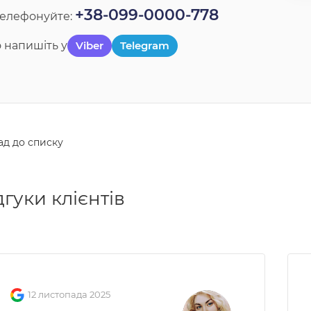
+38-099-0000-778
телефонуйте:
 напишіть у
Viber
Telegram
ад до списку
дгуки клієнтів
12 листопада 2025