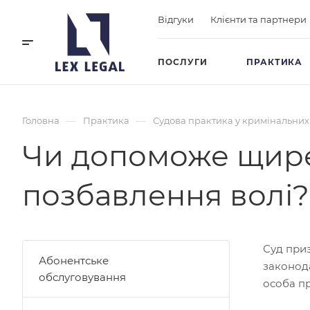
Відгуки
Клієнти та партнери
ПОСЛУГИ
ПРАКТИКА
—
—
Головна
Практика
Судова практика у кримінальних
Чи допоможе щире
позбавлення волі?
Суд приз
Абонентське
законода
обслуговування
особа пр