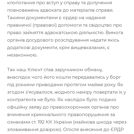
клопотання про вступ у справу та долучення
повноважень адвоката до матеріалів справи.
Такими документами є ордер на надання
правничої (правової) допомоги та свідоцтво про
право зайняття адвокатською діяльністю. Вимога
органів досудового розслідування надати якісь
додаткові документи, крім вищевказаних, є
незаконною.
Так наш Клієнт став заручником обману,
внаслідок чого його кошти передавались у борг
під різними приводами протягом майже року. Як
згодом з’ясувалося, жодного наміру повертати їх у
контрагента не було. Як наслідок було подано
офіційну заяву до правоохоронних органів про
вчинення кримінального правопорушення за
ознаками ст. 192 КК України (майнова шкода через
зловживання довірою). Опісля внесення до ЄРДР