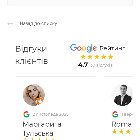
Назад до списку
Відгуки
Рейтинг
клієнтів
4.7
30 відгуків
12 листопада 2025
11 вересн
Маргарита
Roman 
Тульська