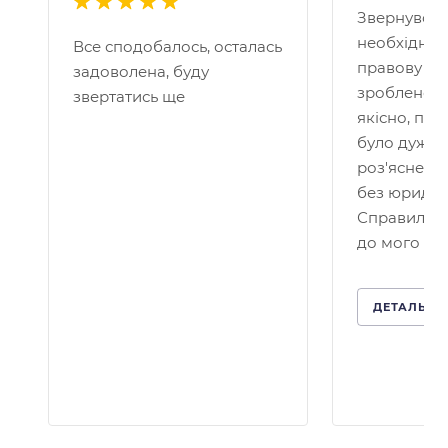
Звернувся 
необхідніс
Все сподобалось, осталась
правову по
задоволена, буду
зроблено д
звертатись ще
якісно, пр
було дуже 
роз'яснено
без юридичн
Справило 
до мого кей
ДЕТАЛЬНІ