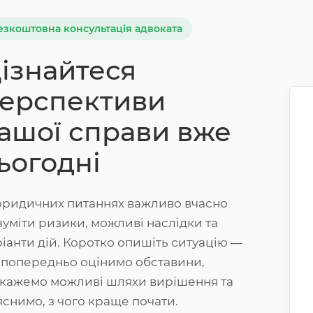
езкоштовна консультація адвоката
ізнайтеся
ерспективи
ашої справи вже
ьогодні
юридичних питаннях важливо вчасно
зуміти ризики, можливі наслідки та
ріанти дій. Коротко опишіть ситуацію —
 попередньо оцінимо обставини,
дкажемо можливі шляхи вирішення та
яснимо, з чого краще почати.