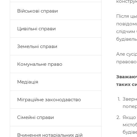
констру
Військові справи
Після ць
повідоми
Цивільні справи
слідчим 
будівель
Земельні справи
Але сусі
правово
Комунальне право
Зважаюч
Медіація
таких си
Зверн
Міграційне законодавство
попер
Сімейні справи
Якщо 
місто
будів
Вчинення нотаріальних дій