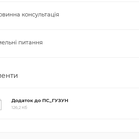
рвинна консультація
мельні питання
менти
Додаток до ПС_ГУЗУН
126,2 Кб