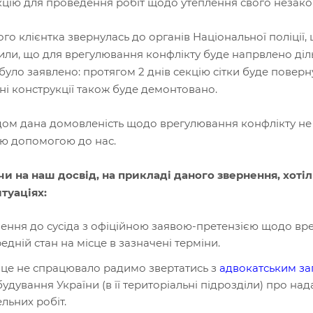
кцію для проведення робіт щодо утеплення свого незак
ого клієнтка звернулась до органів Національної поліції,
ли, що для врегулювання конфлікту буде напрвлено діл
було заявлено: протягом 2 днів секцію сітки буде поверн
ні конструкції також буде демонтовано.
дом дана домовленість щодо врегулювання конфлікту не б
ю допомогою до нас.
и на наш досвід, на прикладі даного звернення, хотіли
туаціях:
ення до сусіда з офіційною заявою-претензією щодо врег
едній стан на місце в зазначені терміни.
це не спрацювало радимо звертатись з
адвокатським з
будування України (в її територіальні підрозділи) про на
ельних робіт.