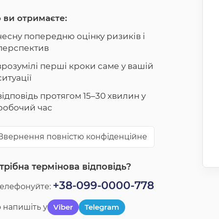
 ви отримаєте:
чесну попередню оцінку ризиків і
перспектив
зрозумілі перші кроки саме у вашій
ситуації
відповідь протягом 15–30 хвилин у
робочий час
Звернення повністю конфіденційне
трібна термінова відповідь?
+38-099-0000-778
телефонуйте:
 напишіть у
Viber
Telegram