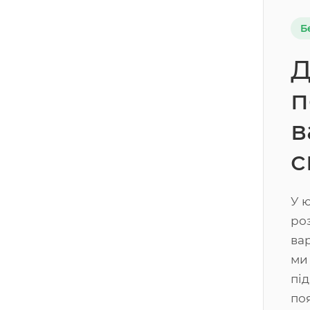
Б
Д
п
в
с
У 
ро
ва
ми
пі
по