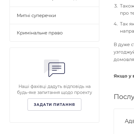
Також
про т
Митні суперечки
Так я
напра
Кримінальне право
В дуже с
узгоджуй
домовлят
Якщо у 
Наші фахівці дадуть відповідь на
будь-яке запитання щодо проекту
Послу
ЗАДАТИ ПИТАННЯ
Ад