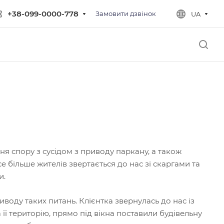
+38-099-0000-778
Замовити дзвінок
UA
я спору з сусідом з приводу паркану, а також
 більше жителів звертається до нас зі скаргами та
и.
ду таких питань. Клієнтка звернулась до нас із
а її територію, прямо під вікна поставили будівельну