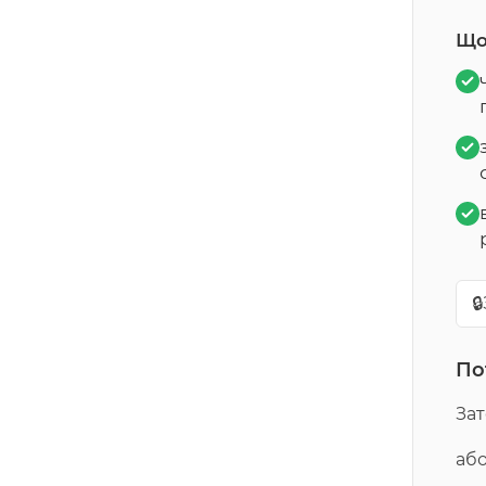
Що
🔒
По
За
або