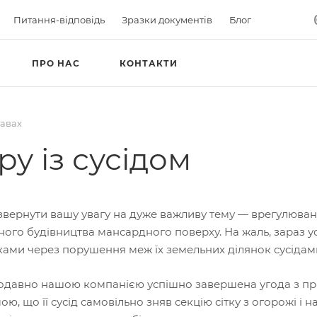
Питання-відповідь
Зразки документів
Блог
ПРО НАС
КОНТАКТИ
равах
у із сусідом
вернути вашу увагу на дуже важливу тему — врегулюванн
ого будівництва мансардного поверху. На жаль, зараз усе
ами через порушення меж їх земельних ділянок сусідам
давно нашою компанією успішно завершена угода з приво
ю, що її сусід самовільно зняв секцію сітку з огорожі і н