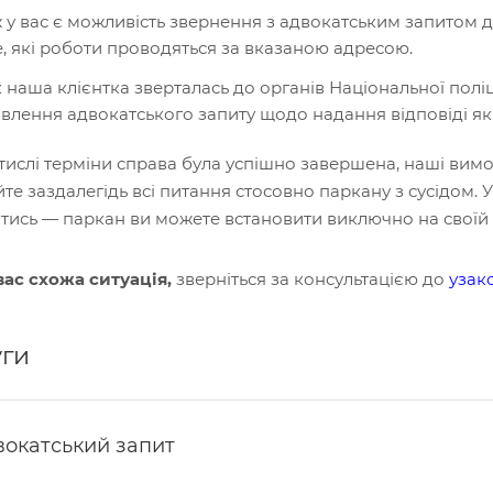
 у вас є можливість звернення з адвокатським запитом д
е, які роботи проводяться за вказаною адресою.
к наша клієнтка зверталась до органів Національної полі
влення адвокатського запиту щодо надання відповіді які 
тислі терміни справа була успішно завершена, наші вим
те заздалегідь всі питання стосовно паркану з сусідом.
ись — паркан ви можете встановити виключно на своїй д
вас схожа ситуація,
зверніться за консультацією до
узак
ги
вокатський запит