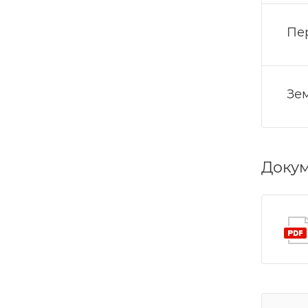
Пе
Зе
Доку