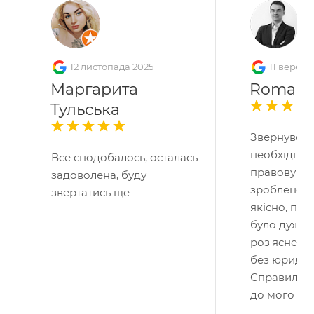
12 листопада 2025
11 вересн
Маргарита
Roman 
Тульська
Звернувся 
необхідніс
Все сподобалось, осталась
правову по
задоволена, буду
зроблено д
звертатись ще
якісно, пр
було дуже 
роз'яснено
без юридичн
Справило 
до мого кей