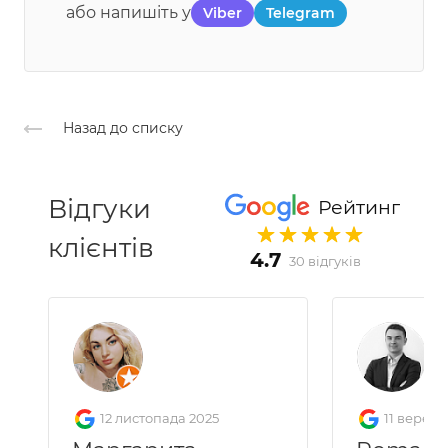
або напишіть у
Viber
Telegram
Назад до списку
Відгуки
Рейтинг
клієнтів
4.7
30 відгуків
12 листопада 2025
11 вересн