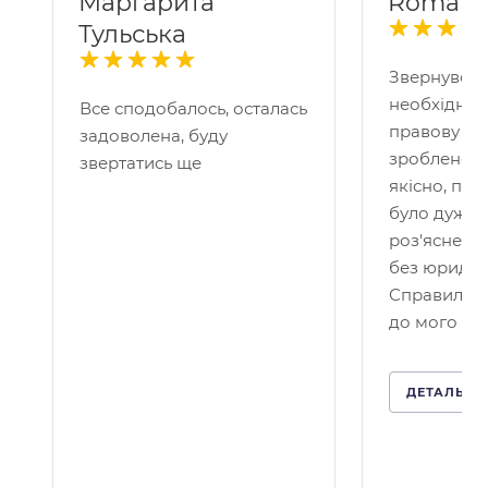
Маргарита
Roman 
Тульська
Звернувся 
необхідніс
Все сподобалось, осталась
правову по
задоволена, буду
зроблено д
звертатись ще
якісно, пр
було дуже 
роз'яснено
без юридичн
Справило 
до мого кей
ДЕТАЛЬНІ