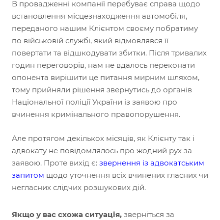
В провадженні компанії перебуває справа щодо
встановлення місцезнаходження автомобіля,
переданого нашим Клієнтом своєму побратиму
по військовій службі, який відмовлявся її
повертати та відшкодувати збитки. Після тривалих
годин переговорів, нам не вдалось переконати
опонента вирішити це питання мирним шляхом,
тому прийняли рішення звернутись до органів
Національної поліції України із заявою про
вчинення кримінального правопорушення.
Але протягом декількох місяців, як Клієнту так і
адвокату не повідомлялось про жодний рух за
заявою. Проте вихід є:
звернення із адвокатським
запитом
щодо уточнення всіх вчинених гласних чи
негласних слідчих розшукових дій.
Якщо у вас схожа ситуація,
зверніться за