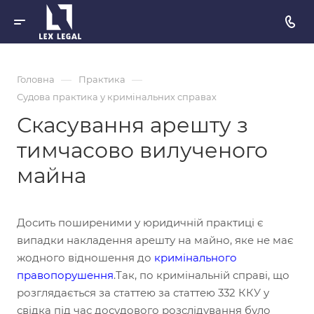
—
—
Головна
Практика
Судова практика у кримінальних справах
Скасування арешту з
тимчасово вилученого
майна
Досить поширеними у юридичній практиці є
випадки накладення арешту на майно, яке не має
жодного відношення до
кримінального
правопорушення
.​Так, по кримінальній справі, що
розглядається за статтею за статтею 332 ККУ у
свідка під час досудового розслідування було