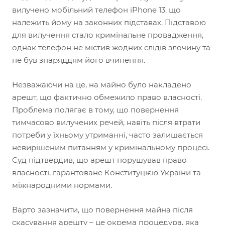
вилучено мобільний телефон iPhone 13, що
належить йому на законних підставах. Підставою
для вилучення стало кримінальне провадження,
однак телефон не містив жодних слідів злочину та
не був знаряддям його вчинення.
Незважаючи на це, на майно було накладено
арешт, що фактично обмежило право власності.
Проблема полягає в тому, що повернення
тимчасово вилучених речей, навіть після втрати
потреби у їхньому утриманні, часто залишається
невирішеним питанням у кримінальному процесі.
Суд підтвердив, що арешт порушував право
власності, гарантоване Конституцією України та
міжнародними нормами.
Варто зазначити, що повернення майна після
скасування арешту – це окрема процедура, яка