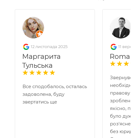
12 листопада 2025
11 вересн
Маргарита
Roman 
Тульська
Звернувся 
необхідніс
Все сподобалось, осталась
правову по
задоволена, буду
зроблено д
звертатись ще
якісно, пр
було дуже 
роз'яснено
без юридичн