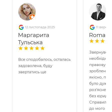
12 листопада 2025
11 вересн
Маргарита
Roman 
Тульська
Звернувся 
необхідніс
Все сподобалось, осталась
правову по
задоволена, буду
зроблено д
звертатись ще
якісно, пр
було дуже 
роз'яснено
без юридичн
Справило 
до мого кей