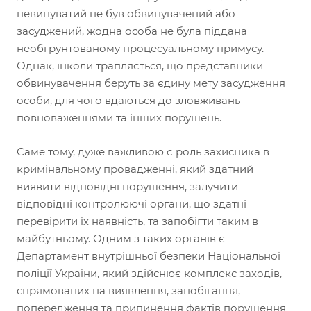
невинуватий не був обвинувачений або
засуджений, жодна особа не була піддана
необгрунтованому процесуальному примусу.
Однак, інколи трапляється, що представники
обвинувачення беруть за єдину мету засудження
особи, для чого вдаються до зловживань
повноваженнями та інших порушень.
Саме тому, дуже важливою є роль захисника в
кримінальному провадженні, який здатний
виявити відповідні порушення, залучити
відповідні контролюючі органи, що здатні
перевірити їх наявність, та запобігти таким в
майбутньому. Одним з таких органів є
Департамент внутрішньої безпеки Національної
поліції України, який здійснює комплекс заходів,
спрямованих на виявлення, запобігання,
попередження та припинення фактів порушення