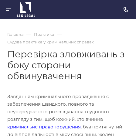
—
—
Головна
Практика
Судова практика у кримінальних справах
Перевірка зловживань з
боку сторони
обвинувачення
Завданням кримінального провадження є
забезпечення швидкого, повного та
неупередженого розслідування і судового
розгляду з тим, щоб кожний, хто вчинив
кримінальне правопорушення
, був притягнутий
до відповідальності в міру своєї вини, жоден