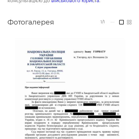
консультацією до
військового юриста
.
Фотогалерея
1/1
—