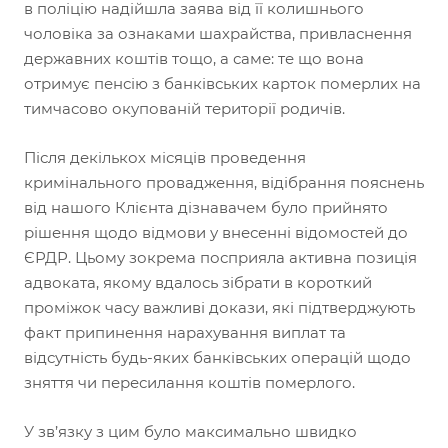
в поліцію надійшла заява від її колишнього
чоловіка за ознаками шахрайства, привласнення
державних коштів тощо, а саме: те що вона
отримує пенсію з банківських карток померлих на
тимчасово окупованій території родичів.
Після декількох місяців проведення
кримінального провадження, відібрання пояснень
від нашого Клієнта дізнавачем було прийнято
рішення щодо відмови у внесенні відомостей до
ЄРДР. Цьому зокрема посприяла активна позиція
адвоката, якому вдалось зібрати в короткий
проміжок часу важливі докази, які підтверджують
факт припинення нарахування виплат та
відсутність будь-яких банківських операцій щодо
зняття чи пересилання коштів померлого.
У зв’язку з цим було максимально швидко