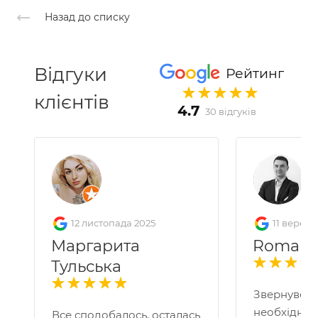
Назад до списку
Відгуки
Рейтинг
клієнтів
4.7
30 відгуків
12 листопада 2025
11 вересн
Маргарита
Roman 
Тульська
Звернувся 
необхідніс
Все сподобалось, осталась