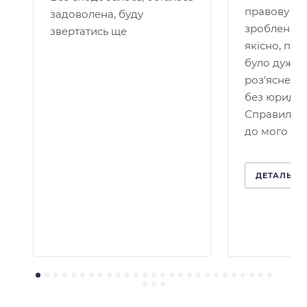
правову по
задоволена, буду
зроблено д
звертатись ще
якісно, пр
було дуже 
роз'яснено
без юридичн
Справило 
до мого кей
ДЕТАЛЬНІ