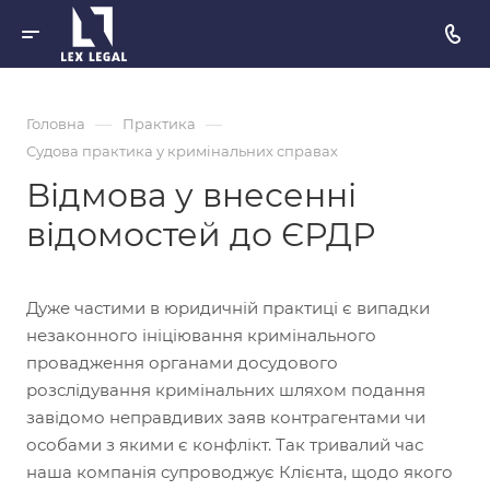
—
—
Головна
Практика
Судова практика у кримінальних справах
Відмова у внесенні
відомостей до ЄРДР
Дуже частими в юридичній практиці є випадки
незаконного ініціювання кримінального
провадження органами досудового
розслідування кримінальних шляхом подання
завідомо неправдивих заяв контрагентами чи
особами з якими є конфлікт. Так тривалий час
наша компанія супроводжує Клієнта, щодо якого