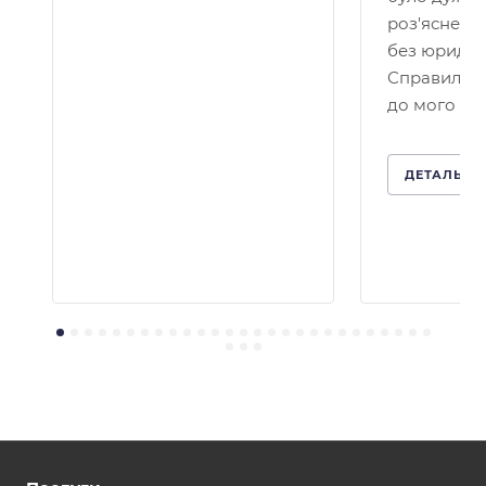
роз'яснено
без юридичн
Справило 
до мого кей
ДЕТАЛЬНІ