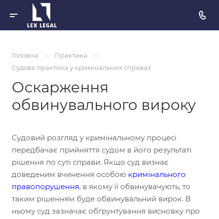
—
—
Головна
Практика
Судова практика у кримінальних справах
Оскарження
обвинувального вироку
Судовий розгляд у кримінальному процесі
передбачає прийняття судом в його результаті
рішення по суті справи. Якщо суд визнає
доведеним вчинення особою
кримінального
правопорушення
, в якому її обвинувачують, то
таким рішенням буде обвинувальний вирок. В
ньому суд зазначає обґрунтування висновку про