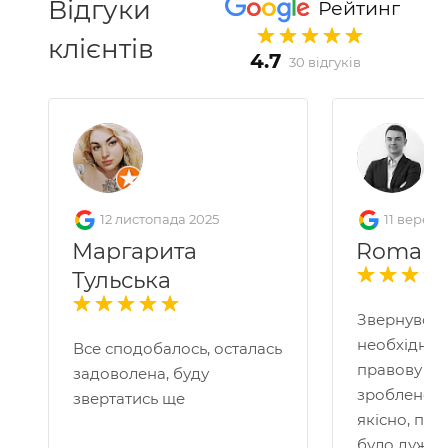
Відгуки
Рейтинг
клієнтів
4.7
30 відгуків
12 листопада 2025
11 вересн
Маргарита
Roman 
Тульська
Звернувся 
необхідніс
Все сподобалось, осталась
правову по
задоволена, буду
зроблено д
звертатись ще
якісно, пр
було дуже 