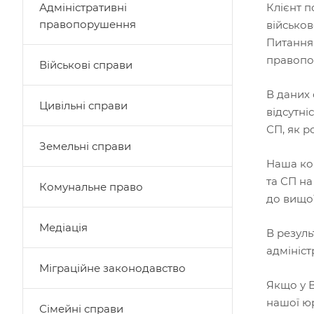
Адміністративні
Клієнт п
правопорушення
військов
Питання 
правопо
Військові справи
В даних 
Цивільні справи
відсутні
СП, як 
Земельні справи
Наша ко
та СП н
Комунальне право
до вищої
Медіація
В резул
адмініс
Міграційне законодавство
Якщо у В
нашої юр
Сімейні справи