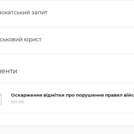
вокатський запит
йськовий юрист
менти
Оскарження відмітки про порушення правил війс
601 Кб