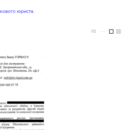
ькового юриста
.
1/2
—