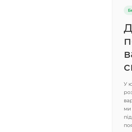
Б
Д
п
в
с
У 
ро
ва
ми
пі
по