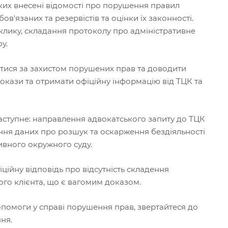
яких внесені відомості про порушення правил
в'язаних та резервістів та оцінки їх законності.
клику, складання протоколу про адміністративне
у.
атися за захистом порушених прав та доводити
окази та отримати офіційну інформацію від ТЦК та
ступне: направлення адвокатського запиту до ТЦК
ння даних про розшук та оскарження бездіяльності
тивного окружного суду.
іційну відповідь про відсутність складення
го клієнта, що є вагомим доказом.
опомоги у справі порушення прав, звертайтеся до
ня.