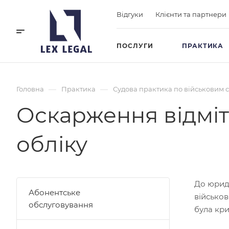
Відгуки
Клієнти та партнери
ПОСЛУГИ
ПРАКТИКА
—
—
Головна
Практика
Судова практика по військовим 
Оскарження відмі
обліку
До юриди
Абонентське
військов
обслуговування
була кри