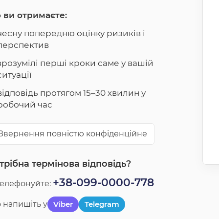
 ви отримаєте:
чесну попередню оцінку ризиків і
перспектив
зрозумілі перші кроки саме у вашій
ситуації
відповідь протягом 15–30 хвилин у
робочий час
Звернення повністю конфіденційне
трібна термінова відповідь?
+38-099-0000-778
телефонуйте:
 напишіть у
Viber
Telegram