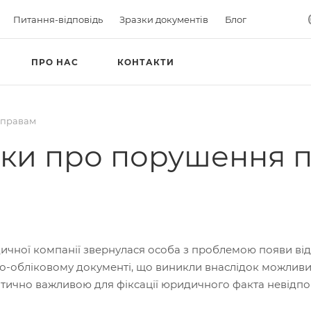
Питання-відповідь
Зразки документів
Блог
ПРО НАС
КОНТАКТИ
справам
тки про порушення п
чної компанії звернулася особа з проблемою появи від
о-обліковому документі, що виникли внаслідок можливи
тично важливою для фіксації юридичного факта невідпов