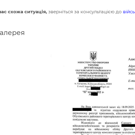
вас схожа ситуація,
зверніться за консультацією до
війс
галерея