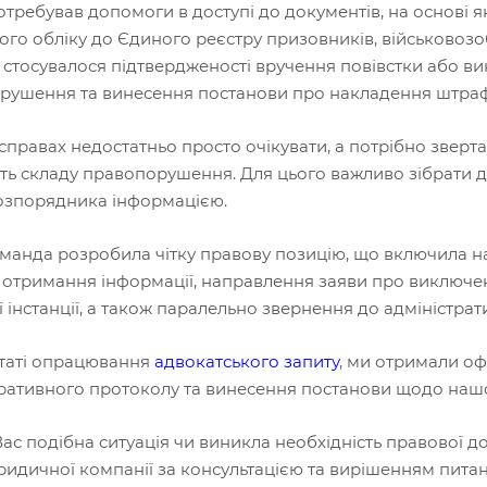
отребував допомоги в доступі до документів, на основі 
ого обліку до Єдиного реєстру призовників, військовозобо
стосувалося підтвердженості вручення повівстки або ви
рушення та винесення постанови про накладення штраф
справах недостатньо просто очікувати, а потрібно зверт
сть складу правопорушення. Для цього важливо зібрати д
розпорядника інформацією.
манда розробила чітку правову позицію, що включила на
а отримання інформації, направлення заяви про виключе
 інстанції, а також паралельно звернення до адміністра
ьтаті опрацювання
адвокатського запиту
, ми отримали оф
тративного протоколу та винесення постанови щодо нашо
ас подібна ситуація чи виникла необхідність правової д
идичної компанії за консультацією та вирішенням питан