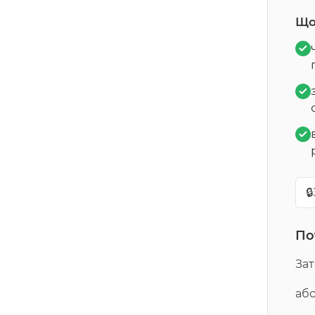
Що
🔒
По
За
або