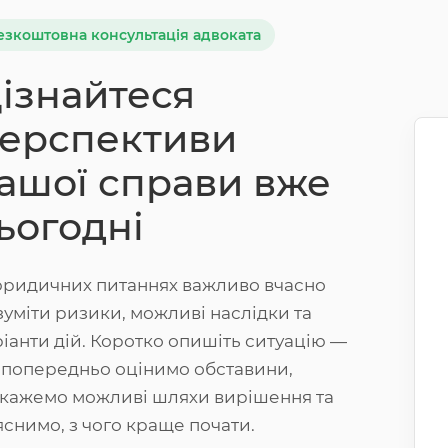
езкоштовна консультація адвоката
ізнайтеся
ерспективи
ашої справи вже
ьогодні
юридичних питаннях важливо вчасно
зуміти ризики, можливі наслідки та
ріанти дій. Коротко опишіть ситуацію —
 попередньо оцінимо обставини,
дкажемо можливі шляхи вирішення та
яснимо, з чого краще почати.