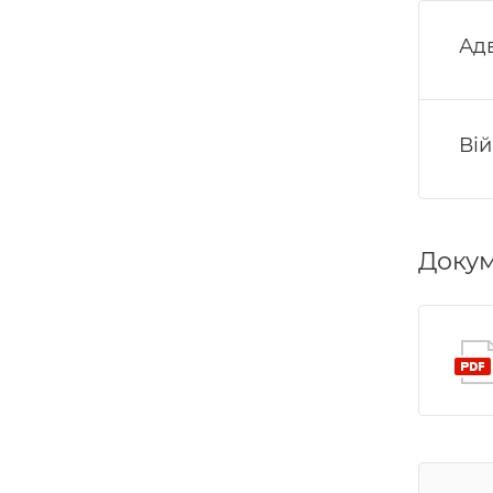
Ад
Ві
Доку