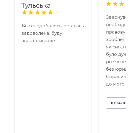
Тульська
Звернувся 
необхідніс
Все сподобалось, осталась
правову по
задоволена, буду
зроблено д
звертатись ще
якісно, пр
було дуже 
роз'яснено
без юридичн
Справило 
до мого кей
ДЕТАЛЬНІ