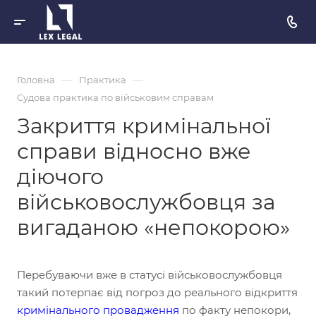
—
—
Головна
Практика
Судова практика по військовим справам
Закриття кримінальної
справи відносно вже
діючого
військовослужбовця за
вигаданою «непокорою»
Перебуваючи вже в статусі військовослужбовця
такий потерпає від погроз до реального відкриття
кримінального провадження
по факту непокори,