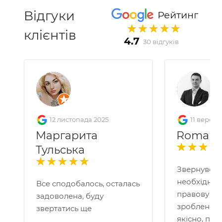
Відгуки
Рейтинг
клієнтів
4.7
30 відгуків
12 листопада 2025
11 вересн
Маргарита
Roman 
Тульська
Звернувся 
необхідніс
Все сподобалось, осталась
правову по
задоволена, буду
зроблено д
звертатись ще
якісно, пр