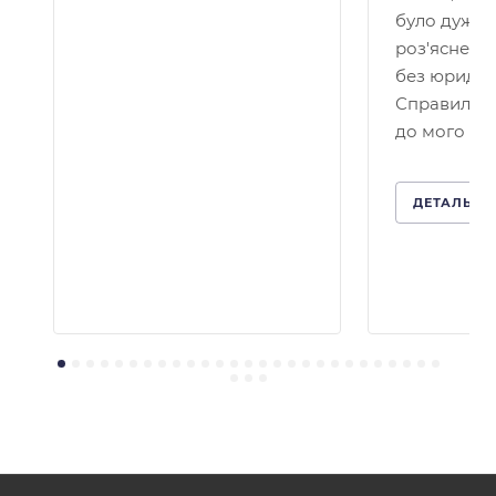
було дуже 
роз'яснено
без юридичн
Справило 
до мого кей
ДЕТАЛЬНІ