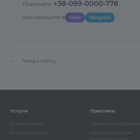
+38-099-0000-778
Позвоните:
или напишите в
Viber
Telegram
Назад к списку
Услуги
Практика
Военный юрист
Абонентское обслужи
Развод «под ключ»
Административные
правонарушения