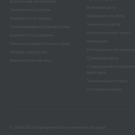
Взыскание алиментов
Военные дела
Таможенные споры
Гражданские дела
Адвокатский запрос
Земельные дела
Сопровождение банкротства
Коммунальное право
Адвокат по разводам
Медиация
Лишение родительских прав
Миграционное законод
Раздел имущества
Семейные дела
Банкротство юр лиц
Совершение нотариал
действий
Таможенные споры
Уголовное право
© 2008-2026 Юридическая компания Lex Legal