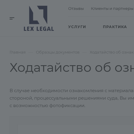
Отзывы
Клиенты и партнеры
УСЛУГИ
ПРАКТИКА
—
—
Главная
Образцы документов
Ходатайство об озна
Ходатайство об о
В случае необходимости ознакомления с материалам
стороной, процессуальными решениями суда, Вы им
с возможностью фотофиксации.