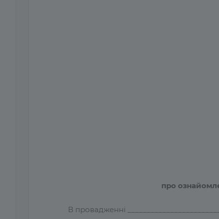
про ознайомл
В провадженні _______________________