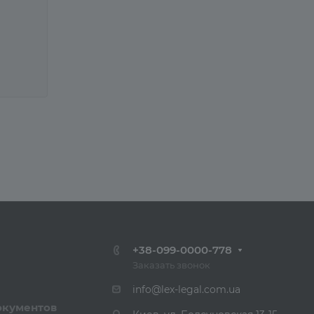
+38-099-0000-778
Заказать звонок
info@lex-legal.com.ua
окументов