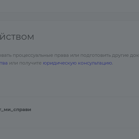
айством
овать процессуальные права или подготовить другие до
тва
или получите
юридическую консультацию
.
т_ми_справи