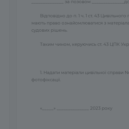
______________ за позовом ______________до
Відповідно до п. 1 ч. 1 ст. 43 Цивільно
мають право ознайомлюватися з матеріалами
судових рішень.
Таким чином, керуючись ст. 43 ЦПК Укра
1. Надати матеріали цивільної справи 
фотофіксації.
«_____» ______________ 2023 року