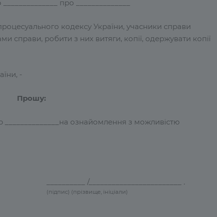
 ______________ про ______________
го процесуального кодексу України, учасники справи
 справи, робити з них витяги, копії, одержувати копії
їни, -
Прошу:
No ______________на ознайомлення з можливістю
__________ /________________________ .
(підпис) (прізвище, ініціали)