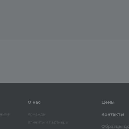
О нас
Цены
Контакты
вание
Команда
Клиенты и партнеры
Образцы д