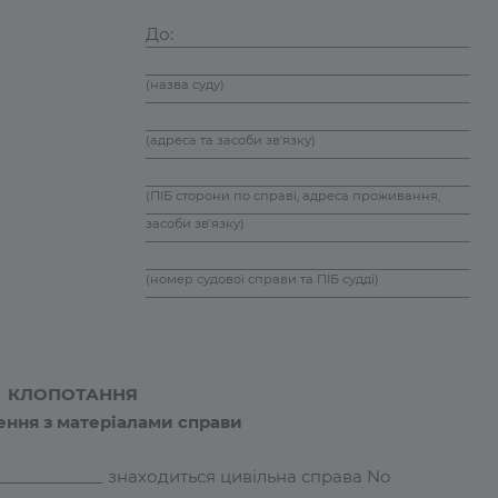
До:
(назва суду)
(адреса та засоби звʼязку)
(ПІБ сторони по справі, адреса проживання,
засоби звʼязку)
(номер судової справи та ПІБ судді)
КЛОПОТАННЯ
ення з матеріалами справи
____________ знаходиться цивільна справа No