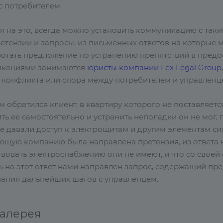
с потребителем.
я на это, всегда можно установить коммуникацию с т
ретензии и запросы, из письменных ответов на которые
ботать предложение по устранению препятствий в предос
икациями занимаются
юристы компании Lex Legal Group
 конфликта или спора между потребителем и управленц
ам обратился клиент, в квартиру которого не поставляет
ть ее самостоятельно и устранить неполадки он не мог
е давали доступ к электрощитам и другим элементам сис
ющую компанию была направлена претензия, из ответа н
твовать электроснабжению они не имеют, и что со свое
ь на этот ответ нами направлен запрос, содержащий пре
вания дальнейших шагов с управленцем.
галерея