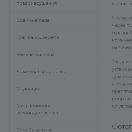
правонарушения
контакт 
Несмотр
Военные дела
через п
и разра
Гражданские дела
коммун
наличии
Земельные дела
Так, к н
установи
Коммунальное право
домом н
управля
Медиация
препятс
опираяс
Миграционное
согласо
законодательство
Фото
Семейные дела