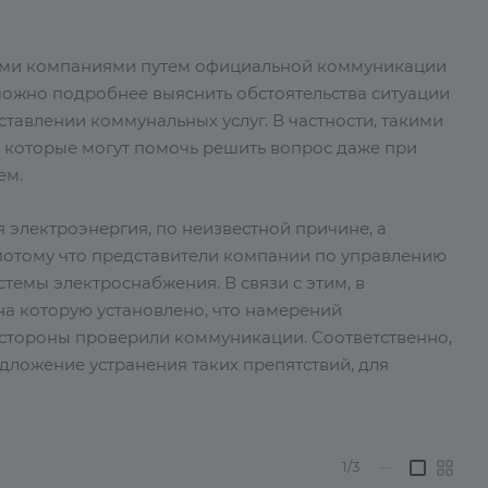
акими компаниями путем официальной коммуникации
 можно подробнее выяснить обстоятельства ситуации
тавлении коммунальных услуг. В частности, такими
, которые могут помочь решить вопрос даже при
ем.
ся электроэнергия, по неизвестной причине, а
, потому что представители компании по управлению
темы электроснабжения. В связи с этим, в
а которую установлено, что намерений
й стороны проверили коммуникации. Соответственно,
дложение устранения таких препятствий, для
1/3
—