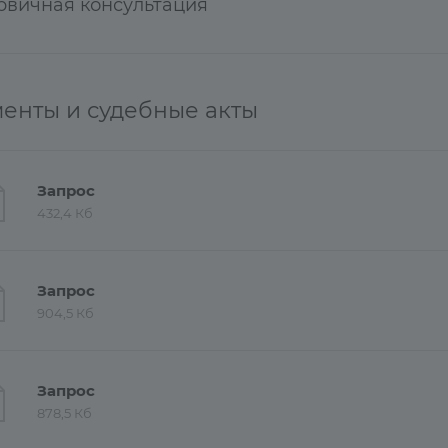
рвичная консультация
енты и судебные акты
Запрос
432,4 Кб
Запрос
904,5 Кб
Запрос
878,5 Кб