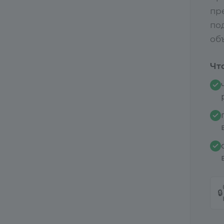
пр
по
объ
Чт
🔒