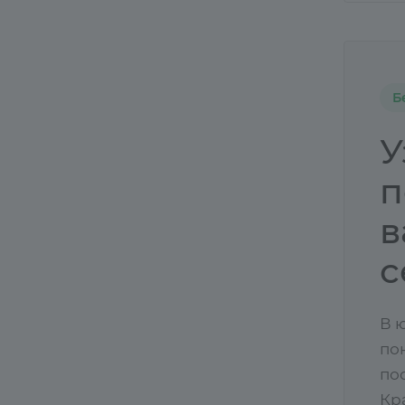
Б
У
п
в
с
В 
по
по
Кр