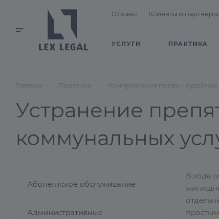
Отзывы
Клиенты и партнеры
УСЛУГИ
ПРАКТИКА
—
—
Главная
Практика
Коммунальное право – судебная
Устранение препя
коммунальных усл
В ходе 
Абонентское обслуживание
жилищно
отдельны
Административные
простым,