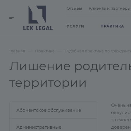
Отзывы
Клиенты и партнеры
УСЛУГИ
ПРАКТИКА
—
—
Главная
Практика
Судебная практика по гражданс
Лишение родитель
территории
Очень ч
Абонентское обслуживание
оккупир
за свое
Административные
доверенн