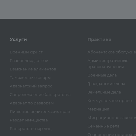
Услуги
Практика
Военный юрист
Абонентское обслужи
Развод «под ключ»
Административные
правонарушения
Взыскание алиментов
Военные дела
Таможенные споры
Гражданские дела
Адвокатский запрос
Земельные дела
Сопровождение банкротства
Коммунальное право
Адвокат по разводам
Медиация
Лишение родительских прав
Миграционное законод
Раздел имущества
Семейные дела
Банкротство юр лиц
Совершение нотариал