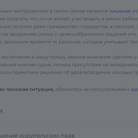
нным инструментом в таком случае является
лишение от
я полагать, что он не желает участвовать в жизни ребе
ции получил даже гражданство государства агрессора. 
 на заседаниях опеки о целесообразности лишения его 
, законным является то решение, которое учитывает тр
 заключение в нашу пользу, важное внимание уделили уч
ание мнения судьи, личное присутствие на заседаниях.
лось принятием решения об удовлетворении исковых тр
вас похожая ситуация,
обратитесь за консультацией к
ад
и
шение родительских прав