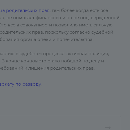
ца родительских прав
, тем более когда есть все
нка, не помогает финансово и по не подтвержденной
Это все в совокупности позволило иметь сильную
родительских прав, поскольку согласно судебной
ебования органа опеки и попечительства.
астию в судебном процессе: активная позиция,
 В конце концов это стало победой по делу и
ебований и лишения родительских прав.
вокату по разводу
.