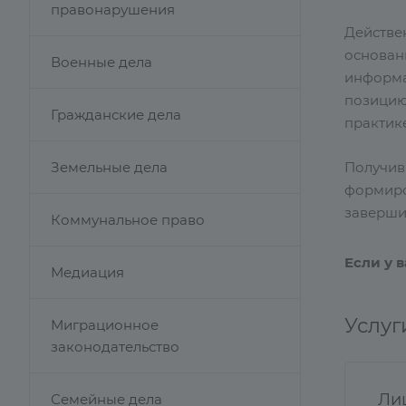
правонарушения
Действе
основани
Военные дела
информа
позицию
Гражданские дела
практике
Земельные дела
Получив
формиров
заверши
Коммунальное право
Если у 
Медиация
Услуг
Миграционное
законодательство
Ли
Семейные дела