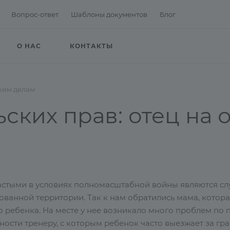
Вопрос-ответ
Шаблоны документов
Блог
О НАС
КОНТАКТЫ
ким делам
ских прав: отец на
астыми в условиях полномасштабной войны являются случ
ованной территории. Так к нам обратились мама, котора
го ребенка. На месте у нее возникало много проблем п
ости тренеру, с которым ребенок часто выезжает за гр