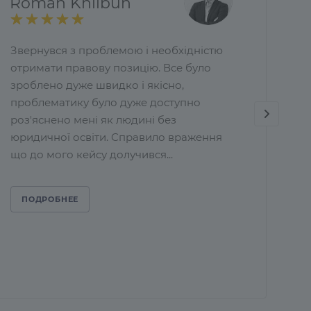
Roman Khlibun
Звернувся з проблемою і необхідністю
отримати правову позицію. Все було
зроблено дуже швидко і якісно,
проблематику було дуже доступно
роз'яснено мені як людині без
юридичної освіти. Справило враження
що до мого кейсу долучився...
ПОДРОБНЕЕ