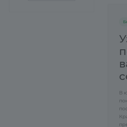
Б
У
п
в
с
В 
по
по
Кр
пр