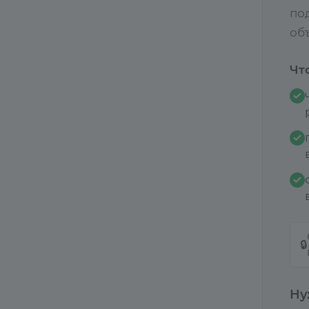
по
объ
Чт
🔒
Ну