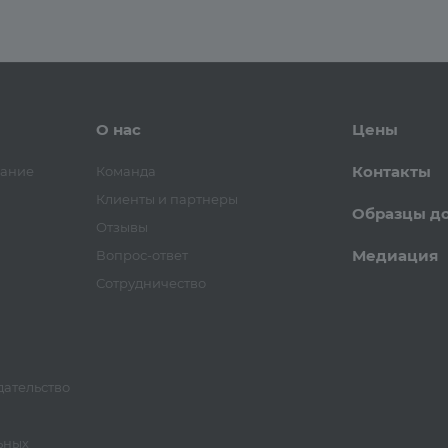
О нас
Цены
Контакты
вание
Команда
Клиенты и партнеры
Образцы д
Отзывы
Медиация
Вопрос-ответ
Сотрудничество
ательство
ьных