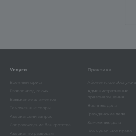
Услуги
Практика
Военный юрист
Абонентское обслужи
Развод «под ключ»
Административные
правонарушения
Взыскание алиментов
Военные дела
Таможенные споры
Гражданские дела
Адвокатский запрос
Земельные дела
Сопровождение банкротства
Коммунальное право
Адвокат по разводам