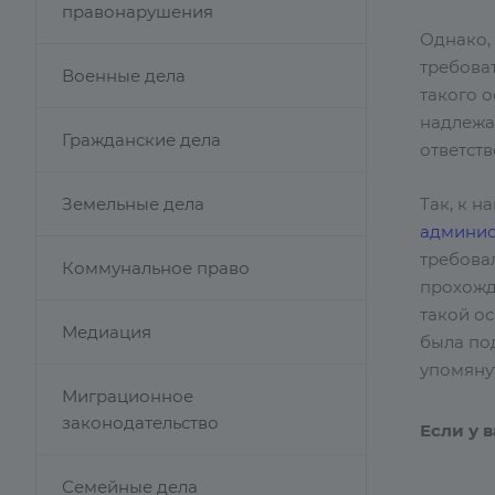
правонарушения
Однако,
требоват
Военные дела
такого 
надлежа
Гражданские дела
ответст
Земельные дела
Так, к 
админист
требовал
Коммунальное право
прохожд
такой ос
Медиация
была по
упомяну
Миграционное
законодательство
Если у 
Семейные дела