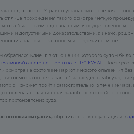
 законодательство Украины устанавливает четкие основ
ь от лица прохождения такого осмотра, четкую процедуру
осмотра был четким, однозначным, и осуществленным по 
щими и допустимыми доказательствами, а иначе, решен
венности является незаконным и подлежит отмене.
нам обратился Клиент, в отношении которого судом было
ративной ответственности по ст. 130 КУоАП
. После разг
и осмотра на состояние наркотического опьянения без 
ения осмотра он не желал, а был введен в заблуждение 
мотр он сможет пройти самостоятельно, в течение часа, а
дготовлена апелляционная жалоба, в которой по осно
тое постановление суда.
вас похожая ситуация,
обратитесь за консультацией к
ад