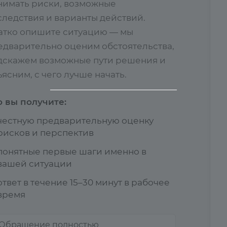
нимать риски, возможные
следствия и варианты действий.
атко опишите ситуацию — мы
едварительно оценим обстоятельства,
дскажем возможные пути решения и
ясним, с чего лучше начать.
о вы получите:
честную предварительную оценку
рисков и перспектив
понятные первые шаги именно в
вашей ситуации
ответ в течение 15–30 минут в рабочее
время
Обращение полностью