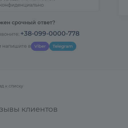
конфиденциально
жен срочный ответ?
+38-099-0000-778
звоните:
и напишите в
Viber
Telegram
ад к списку
зывы клиентов