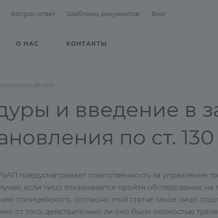
Вопрос-ответ
Шаблоны документов
Блог
О НАС
КОНТАКТЫ
тративным делам
уры и введение в з
новления по ст. 13
 КУоАП предусматривает ответственность за управление 
 случае, если лицо отказывается пройти обследование н
нию полицейского, согласно этой статье такое лицо под
мо от того, действительно ли оно было полностью трезв