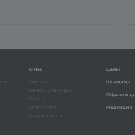
О нас
Цены
Контакты
вание
Команда
Клиенты и партнеры
Образцы д
Отзывы
Медиация
Вопрос-ответ
Сотрудничество