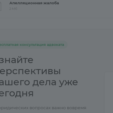
Апелляционная жалоба
2 Мб
есплатная консультация адвоката
знайте
ерспективы
ашего дела уже
егодня
юридических вопросах важно вовремя