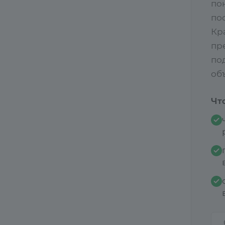
по
по
Кр
пр
по
объ
Чт