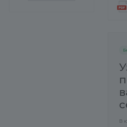
Б
У
п
в
с
В 