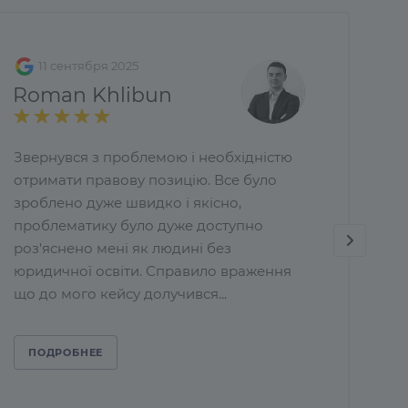
11 сентября 2025
Roman Khlibun
Звернувся з проблемою і необхідністю
отримати правову позицію. Все було
зроблено дуже швидко і якісно,
проблематику було дуже доступно
роз'яснено мені як людині без
юридичної освіти. Справило враження
що до мого кейсу долучився...
ПОДРОБНЕЕ