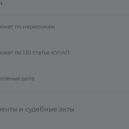
и
вокат по наркотикам
окат по 130 статье КУпАП
оловные дела
енты и судебные акты