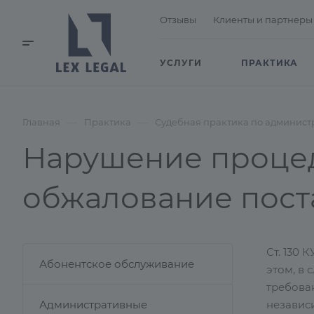
Отзывы
Клиенты и партнеры
УСЛУГИ
ПРАКТИКА
—
—
Главная
Практика
Судебная практика по админис
Нарушение процед
обжалование поста
Ст. 130
Абонентское обслуживание
этом, в
требова
Административные
независи