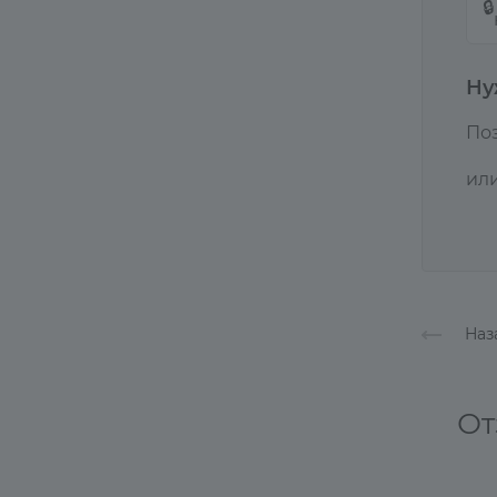
🔒
Ну
По
ил
Наз
От